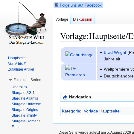
Folge uns auf Facebook
Vorlage
Diskussion
Vorlage
:
Hauptseite/E
Z
Z
Brad Wright
(Pr
u
u
Hauptseite
Jahre alt.
r
r
Von A bis Z
Weltpremiere 
N
S
Zufälliger Artikel
Deutschlandpr
a
u
Filme und Serien
v
c
Überblick
i
h
Stargate SG-1
g
e
Navigation
Stargate Atlantis
a
s
Stargate Universe
t
p
Stargate Origins
Kategorie
:
Vorlage Hauptseite
i
r
Stargate Infinity
Stargate-Romane
o
i
Filme
n
n
Diese Seite wurde zuletzt am 5. August 2026 u