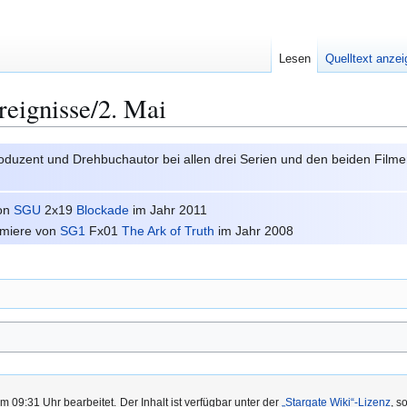
Lesen
Quelltext anze
reignisse/2. Mai
oduzent und Drehbuchautor bei allen drei Serien und den beiden Film
von
SGU
2x19
Blockade
im Jahr 2011
emiere von
SG1
Fx01
The Ark of Truth
im Jahr 2008
m 09:31 Uhr bearbeitet.
Der Inhalt ist verfügbar unter der
„Stargate Wiki“-Lizenz
, s