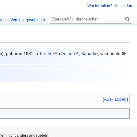
Wer ist online?
Anmelden
S
igen
Versionsgeschichte
u
c
h
e
en), geboren 1961 in
Toronto
(
Ontario
,
Kanada
), wird heute 65
Ausklappen
ofern nicht anders angegeben.