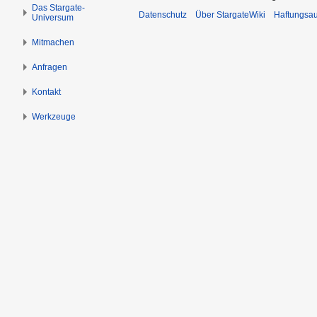
s
g
Das Stargate-
Datenschutz
Über StargateWiki
Haftungsa
Universum
p
e
r
n
Mitmachen
i
n
Anfragen
g
Kontakt
e
n
Werkzeuge