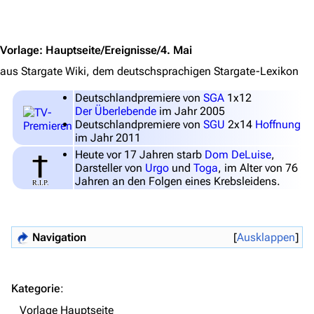
Jump to content
Themenportal
Personen
Vorlage
:
Hauptseite/Ereignisse/4. Mai
aus Stargate Wiki, dem deutschsprachigen Stargate-Lexikon
Völker
Orte
Deutschlandpremiere von
SGA
1x12
Der Überlebende
im Jahr 2005
Objekte
Deutschlandpremiere von
SGU
2x14
Hoffnung
im Jahr 2011
Zeitleiste
Heute vor 17 Jahren starb
Dom DeLuise
,
Darsteller von
Urgo
und
Toga
, im Alter von 76
Fanprojekte
Jahren an den Folgen eines Krebsleidens.
Kommerzielles
Mitmachen
Navigation
Ausklappen
Hilfe
Autorenportal
Kategorie
:
Themengruppen
Vorlage Hauptseite