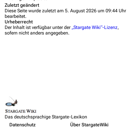
Zuletzt geändert
Letzte Änderungen
Diese Seite wurde zuletzt am 5. August 2026 um 09:44 Uhr
bearbeitet.
FAQ
Urheberrecht
Der Inhalt ist verfügbar unter der
„Stargate Wiki“-Lizenz
,
Wiki-Diskussion
sofern nicht anders angegeben.
Anfragen
Administrations-Übersicht
Löschantrag
Vandalismus melden
Technik-Zentrale
Admin-Anfragen
Links auf diese Seite
Bot-Anfragen
Änderungen an verlinkten Seiten
Das deutschsprachige Stargate-Lexikon
Druckversion
Kontakt
Nicht angemeldet
Datenschutz
Über StargateWiki
Permanenter Link
Übersicht
Ihre IP-Adresse wird öffentlich sichtbar sein, wenn Sie