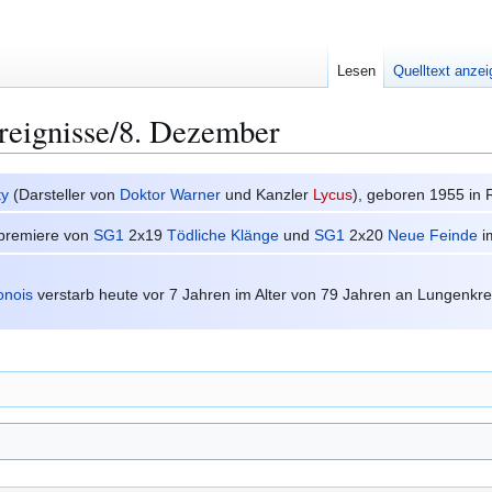
Lesen
Quelltext anze
reignisse/8. Dezember
ty
(Darsteller von
Doktor
Warner
und Kanzler
Lycus
), geboren 1955 in 
premiere von
SG1
2x19
Tödliche Klänge
und
SG1
2x20
Neue Feinde
i
onois
verstarb heute vor 7 Jahren im Alter von 79 Jahren an Lungenkre