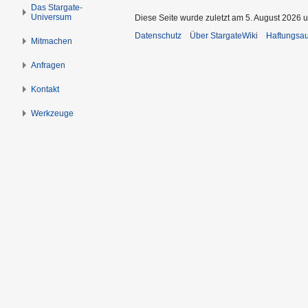
s
g
Das Stargate-
Universum
p
e
Diese Seite wurde zuletzt am 5. August 2026 u
r
n
Datenschutz
Über StargateWiki
Haftungsa
Mitmachen
i
n
Anfragen
g
Kontakt
e
n
Werkzeuge