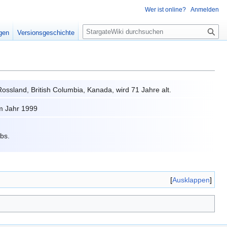
Wer ist online?
Anmelden
S
igen
Versionsgeschichte
u
c
h
e
Rossland, British Columbia, Kanada, wird 71 Jahre alt.
m Jahr 1999
bs.
Ausklappen