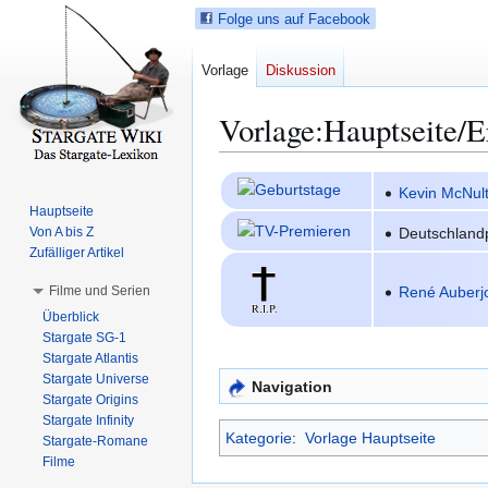
Folge uns auf Facebook
Vorlage
Diskussion
Vorlage
:
Hauptseite/E
Z
Z
Kevin McNul
u
u
Hauptseite
r
r
Deutschland
Von A bis Z
N
S
Zufälliger Artikel
a
u
René Auberj
Filme und Serien
v
c
Überblick
i
h
Stargate SG-1
g
e
Stargate Atlantis
a
s
Stargate Universe
Navigation
t
p
Stargate Origins
i
r
Stargate Infinity
Kategorie
:
Vorlage Hauptseite
Stargate-Romane
o
i
Filme
n
n