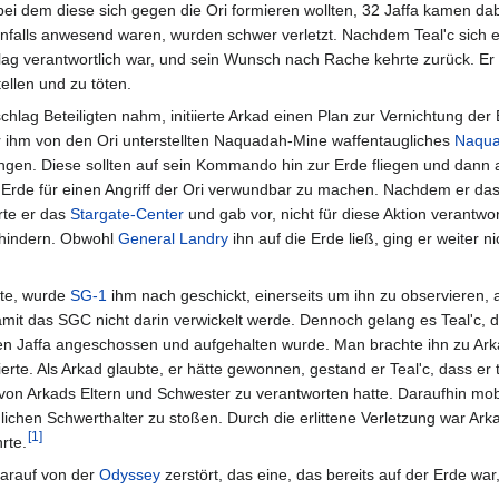
 bei dem diese sich gegen die Ori formieren wollten, 32 Jaffa kamen da
benfalls anwesend waren, wurden schwer verletzt. Nachdem Teal'c sich er
lag verantwortlich war, und sein Wunsch nach Rache kehrte zurück. Er 
tellen und zu töten.
hlag Beteiligten nahm, initiierte Arkad einen Plan zur Vernichtung de
ner ihm von den Ori unterstellten Naquadah-Mine waffentaugliches
Naqu
ngen. Diese sollten auf sein Kommando hin zur Erde fliegen und dann a
 Erde für einen Angriff der Ori verwundbar zu machen. Nachdem er das 
erte er das
Stargate-Center
und gab vor, nicht für diese Aktion verantwor
erhindern. Obwohl
General
Landry
ihn auf die Erde ließ, ging er weiter ni
tte, wurde
SG-1
ihm nach geschickt, einerseits um ihn zu observieren,
amit das SGC nicht darin verwickelt werde. Dennoch gelang es Teal'c,
en Jaffa angeschossen und aufgehalten wurde. Man brachte ihn zu Ark
rte. Als Arkad glaubte, er hätte gewonnen, gestand er Teal'c, dass er 
on Arkads Eltern und Schwester zu verantworten hatte. Daraufhin mobil
ichen Schwerthalter zu stoßen. Durch die erlittene Verletzung war Ark
[
1
]
rte.
arauf von der
Odyssey
zerstört, das eine, das bereits auf der Erde wa