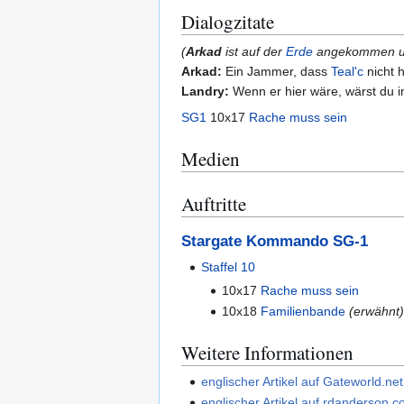
Dialogzitate
(
Arkad
ist auf der
Erde
angekommen un
Arkad:
Ein Jammer, dass
Teal'c
nicht h
Landry:
Wenn er hier wäre, wärst du i
SG1
10x17
Rache muss sein
Medien
Auftritte
Stargate Kommando SG-1
Staffel 10
10x17
Rache muss sein
10x18
Familienbande
(erwähnt)
Weitere Informationen
englischer Artikel auf Gateworld.net
englischer Artikel auf rdanderson.