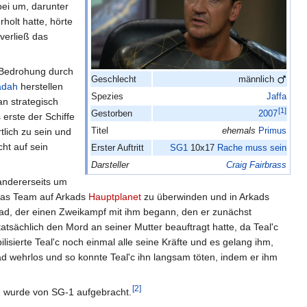
bei um, darunter
holt hatte, hörte
verließ das
r Bedrohung durch
Geschlecht
männlich
adah
herstellen
Spezies
Jaffa
n strategisch
[
1
]
Gestorben
2007
erste der Schiffe
Titel
ehemals
Primus
tlich zu sein und
cht auf sein
Erster Auftritt
SG1
10x17
Rache muss sein
Darsteller
Craig Fairbrass
 andererseits um
 das Team auf Arkads
Hauptplanet
zu überwinden und in Arkads
ad, der einen Zweikampf mit ihm begann, den er zunächst
tatsächlich den Mord an seiner Mutter beauftragt hatte, da Teal'c
isierte Teal'c noch einmal alle seine Kräfte und es gelang ihm,
ad wehrlos und so konnte Teal'c ihn langsam töten, indem er ihm
[
2
]
r, wurde von SG-1 aufgebracht.