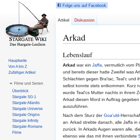
Folge uns auf Facebook
Artikel
Diskussion
Arkad
Lebenslauf
Z
Z
u
u
Hauptseite
Arkad
war ein
Jaffa
, vermutlich vom P
Von A bis Z
r
r
und bereits dieser hatte Zweifel was A
Zufälliger Artikel
N
S
Schlachten gegen Bra'tac, Teal'c und 
a
u
Filme und Serien
selbst konnte stets entkommen. Kurz na
v
c
Überblick
wurde Teal'cs Mutter nachts in ihrem Z
i
h
Stargate SG-1
Arkad diesen Mord in Auftrag gegeben 
g
e
Stargate Atlantis
auszuführen.
a
s
Stargate Universe
Stargate Origins
t
p
Nach dem Sturz der
Goa'uld
-Herrschaf
Stargate Infinity
i
r
an. Arkad strebte danach, alle Jaffa in
Stargate-Romane
o
i
zurück. In Arkads Augen waren alle, die
Filme
n
n
ebenso wie das mit ihnen verbündete