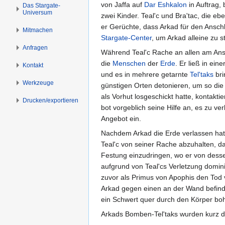
s
g
von Jaffa auf
Dar Eshkalon
in Auftrag,
Das Stargate-
Universum
p
e
zwei Kinder. Teal'c und Bra'tac, die e
r
n
er Gerüchte, dass Arkad für den Ansch
Mitmachen
i
Stargate-Center
, um Arkad alleine zu s
Anfragen
n
Während Teal'c Rache an allen am Ansc
g
die
Menschen
der
Erde
. Er ließ in ei
Kontakt
e
und es in mehrere getarnte
Tel'taks
bri
n
Werkzeuge
günstigen Orten detonieren, um so die
als Vorhut losgeschickt hatte, kontakti
Drucken/­exportieren
bot vorgeblich seine Hilfe an, es zu v
Angebot ein.
Nachdem Arkad die Erde verlassen ha
Teal'c von seiner Rache abzuhalten, d
Festung einzudringen, wo er von dess
aufgrund von Teal'cs Verletzung dominie
zuvor als Primus von Apophis den Tod v
Arkad gegen einen an der Wand befindl
ein Schwert quer durch den Körper boh
Arkads Bomben-Tel'taks wurden kurz d