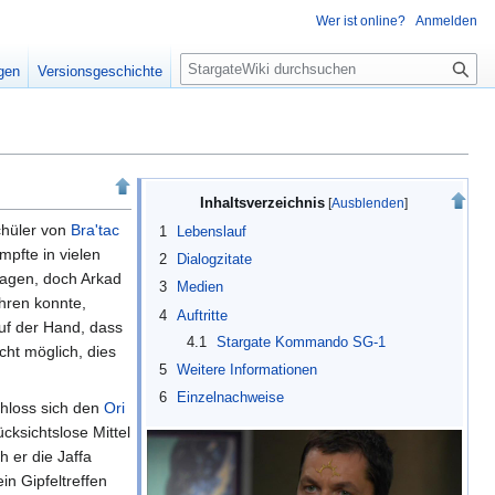
Wer ist online?
Anmelden
S
igen
Versionsgeschichte
u
c
h
e
Inhaltsverzeichnis
chüler von
Bra'tac
1
Lebenslauf
pfte in vielen
2
Dialogzitate
lagen, doch Arkad
3
Medien
ühren konnte,
4
Auftritte
auf der Hand, dass
4.1
Stargate Kommando SG-1
cht möglich, dies
5
Weitere Informationen
6
Einzelnachweise
chloss sich den
Ori
ücksichtslose Mittel
h er die Jaffa
n Gipfeltreffen