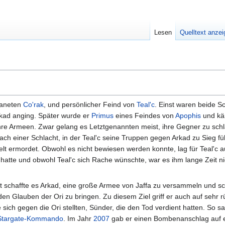
Lesen
Quelltext anze
laneten
Co'rak
, und persönlicher Feind von
Teal'c
. Einst waren beide S
rkad anging. Später wurde er
Primus
eines Feindes von
Apophis
und käm
ihre Armeen. Zwar gelang es Letztgenannten meist, ihre Gegner zu sch
ch einer Schlacht, in der Teal'c seine Truppen gegen Arkad zu Sieg f
elt ermordet. Obwohl es nicht bewiesen werden konnte, lag für Teal'c 
hatte und obwohl Teal'c sich Rache wünschte, war es ihm lange Zeit ni
t schaffte es Arkad, eine große Armee von Jaffa zu versammeln und s
 den Glauben der Ori zu bringen. Zu diesem Ziel griff er auch auf sehr r
 sich gegen die Ori stellten, Sünder, die den Tod verdient hatten. So sa
Stargate-Kommando
. Im Jahr
2007
gab er einen Bombenanschlag auf ei