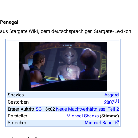
Jump to content
Stargate Universe
Stargate Origins
Penegal
Stargate Infinity
aus Stargate Wiki, dem deutschsprachigen Stargate-Lexikon
Stargate-Romane
Filme
Das Stargate-Universum
Themenportal
Personen
Spezies
Asgard
Völker
[
1
]
Gestorben
2007
Orte
Erster Auftritt
SG1
8x02
Neue Machtverhältnisse, Teil 2
Darsteller
Michael Shanks
(Stimme)
Objekte
Sprecher
Michael Bauer
Zeitleiste