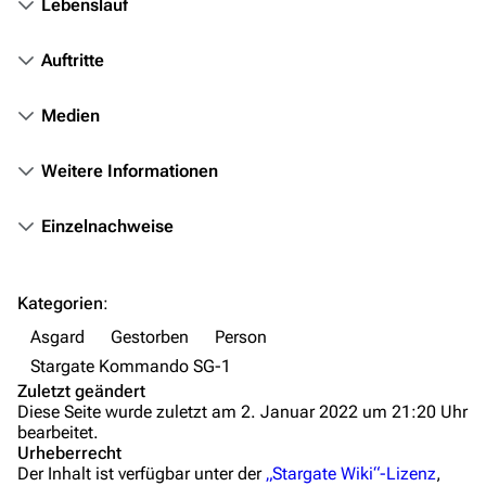
Lebenslauf
Fanprojekte
Kommerzielles
Auftritte
Mitmachen
Medien
Hilfe
Weitere Informationen
Autorenportal
Themengruppen
Einzelnachweise
Letzte Änderungen
FAQ
Kategorien
:
Wiki-Diskussion
Asgard
Gestorben
Person
Stargate Kommando SG-1
Anfragen
Zuletzt geändert
Diese Seite wurde zuletzt am 2. Januar 2022 um 21:20 Uhr
Administrations-Übersicht
bearbeitet.
Urheberrecht
Löschantrag
Der Inhalt ist verfügbar unter der
„Stargate Wiki“-Lizenz
,