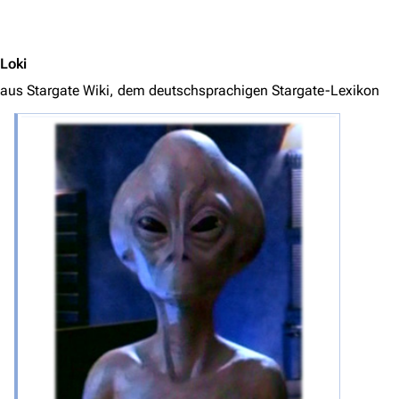
Jump to content
Loki
aus Stargate Wiki, dem deutschsprachigen Stargate-Lexikon
3639
2133
346.361
Navigation
Hauptseite
Von A bis Z