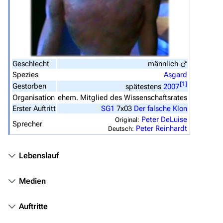
Zufälliger Artikel
Spezialseiten
Datei hochladen
Geschlecht
männlich
Spezies
Asgard
Filme und Serien
[
1
]
Gestorben
spätestens
2007
Überblick
Organisation
ehem. Mitglied des Wissenschaftsrates
Erster Auftritt
SG1
7x03
Der falsche Klon
Stargate SG-1
Peter DeLuise
Original:
Sprecher
Peter Reinhardt
Deutsch:
Stargate Atlantis
Stargate Universe
Lebenslauf
Stargate Origins
Medien
Stargate Infinity
Stargate-Romane
Auftritte
Filme