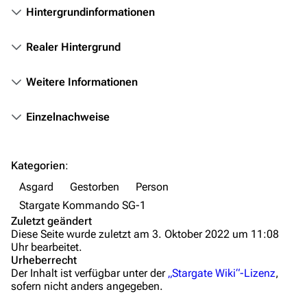
Hintergrundinformationen
Das Stargate-Universum
Realer Hintergrund
Themenportal
Personen
Weitere Informationen
Völker
Einzelnachweise
Orte
Objekte
Kategorien
:
Zeitleiste
Asgard
Gestorben
Person
Fanprojekte
Stargate Kommando SG-1
Zuletzt geändert
Kommerzielles
Diese Seite wurde zuletzt am 3. Oktober 2022 um 11:08
Uhr bearbeitet.
Mitmachen
Urheberrecht
Der Inhalt ist verfügbar unter der
„Stargate Wiki“-Lizenz
,
Hilfe
sofern nicht anders angegeben.
Autorenportal