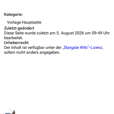
Hilfe
Autorenportal
Kategorie
:
Themengruppen
Vorlage Hauptseite
Zuletzt geändert
Letzte Änderungen
Diese Seite wurde zuletzt am 5. August 2026 um 09:49 Uhr
bearbeitet.
FAQ
Urheberrecht
Der Inhalt ist verfügbar unter der
„Stargate Wiki“-Lizenz
,
Wiki-Diskussion
sofern nicht anders angegeben.
Anfragen
Administrations-Übersicht
Löschantrag
Vandalismus melden
Technik-Zentrale
Admin-Anfragen
Links auf diese Seite