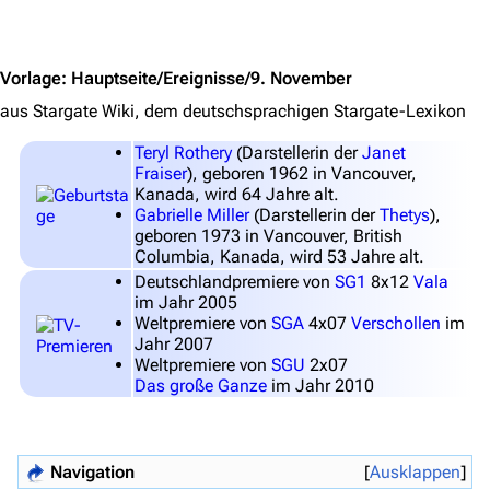
Stargate-Romane
Jump to content
Filme
Vorlage
:
Hauptseite/Ereignisse/9. November
Das Stargate-Universum
aus Stargate Wiki, dem deutschsprachigen Stargate-Lexikon
Themenportal
Teryl Rothery
(Darstellerin der
Janet
Fraiser
), geboren 1962 in Vancouver,
Personen
Kanada, wird 64 Jahre alt.
Völker
Gabrielle Miller
(Darstellerin der
Thetys
),
geboren 1973 in Vancouver, British
Orte
Columbia, Kanada, wird 53 Jahre alt.
Deutschlandpremiere von
SG1
8x12
Vala
Objekte
im Jahr 2005
Weltpremiere von
SGA
4x07
Verschollen
im
Zeitleiste
Jahr 2007
Weltpremiere von
SGU
2x07
Fanprojekte
Das große Ganze
im Jahr 2010
Kommerzielles
Mitmachen
Navigation
Ausklappen