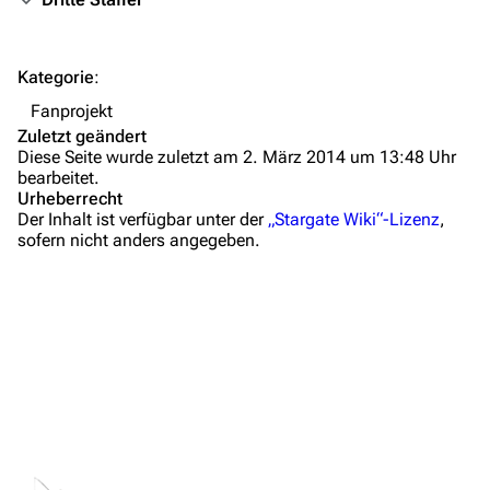
FAQ
Wiki-Diskussion
Kategorie
:
Anfragen
Fanprojekt
Zuletzt geändert
Administrations-Übersicht
Diese Seite wurde zuletzt am 2. März 2014 um 13:48 Uhr
bearbeitet.
Löschantrag
Urheberrecht
Der Inhalt ist verfügbar unter der
„Stargate Wiki“-Lizenz
,
Vandalismus melden
sofern nicht anders angegeben.
Technik-Zentrale
Admin-Anfragen
Bot-Anfragen
Kontakt
Übersicht
E-Mail