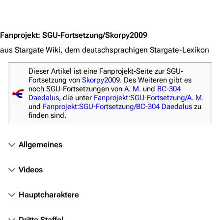
Jump to content
Personen
Völker
Fanprojekt
:
SGU-Fortsetzung/Skorpy2009
Orte
aus Stargate Wiki, dem deutschsprachigen Stargate-Lexikon
Objekte
Dieser Artikel ist eine Fanprojekt-Seite zur SGU-
Zeitleiste
Fortsetzung von
Skorpy2009
. Des Weiteren gibt es
noch SGU-Fortsetzungen von
A. M.
und
BC-304
Fanprojekte
Daedalus
, die unter
Fanprojekt:SGU-Fortsetzung/A. M.
und
Fanprojekt:SGU-Fortsetzung/BC-304 Daedalus
zu
Kommerzielles
finden sind.
Mitmachen
Allgemeines
Hilfe
Videos
Autorenportal
Themengruppen
Hauptcharaktere
Letzte Änderungen
Dritte Staffel