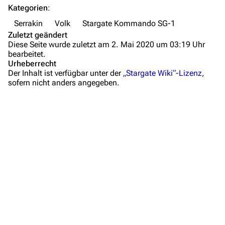
Zeitleiste
Kategorien
:
Fanprojekte
Serrakin
Volk
Stargate Kommando SG-1
Zuletzt geändert
Kommerzielles
Diese Seite wurde zuletzt am 2. Mai 2020 um 03:19 Uhr
bearbeitet.
Mitmachen
Urheberrecht
Der Inhalt ist verfügbar unter der
„Stargate Wiki“-Lizenz
,
Hilfe
sofern nicht anders angegeben.
Autorenportal
Themengruppen
Letzte Änderungen
FAQ
Wiki-Diskussion
Anfragen
Administrations-Übersicht