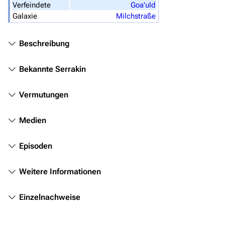
Stargate Atlantis
Verfeindete
Goa'uld
Galaxie
Milchstraße
Stargate Universe
Stargate Origins
Beschreibung
Stargate Infinity
Bekannte Serrakin
Stargate-Romane
Filme
Vermutungen
Das Stargate-Universum
Medien
Themenportal
Episoden
Personen
Weitere Informationen
Völker
Orte
Einzelnachweise
Objekte