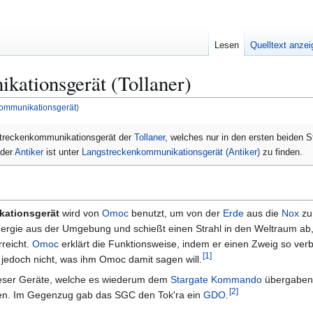
Lesen
Quelltext anze
kationsgerät (Tollaner)
kommunikationsgerät
)
gstreckenkommunikationsgerät der
Tollaner
, welches nur in den ersten beiden S
 der
Antiker
ist unter
Langstreckenkommunikationsgerät (Antiker)
zu finden.
kationsgerät
wird von
Omoc
benutzt, um von der
Erde
aus die
Nox
zu 
nergie aus der Umgebung und schießt einen Strahl in den Weltraum ab, 
rreicht.
Omoc
erklärt die Funktionsweise, indem er einen Zweig so verb
[
1
]
 jedoch nicht, was ihm Omoc damit sagen will.
eser Geräte, welche es wiederum dem
Stargate Kommando
übergaben,
[
2
]
nnen. Im Gegenzug gab das SGC den Tok'ra ein
GDO
.