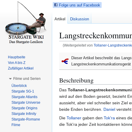
Folge uns auf Facebook
Artikel
Diskussion
Langstreckenkommuni
(Weitergeleitet von
Tollaner-Langstrecken
Z
Z
Hauptseite
Dieser Artikel beschreibt das Lan
u
u
Von A bis Z
Langstreckenkommunikationsgerät
r
r
Zufälliger Artikel
N
S
Beschreibung
Filme und Serien
a
u
Überblick
v
c
Das
Tollaner-Langstreckenkommuni
Stargate SG-1
i
h
wird auf den Boden gesetzt, bezieht E
Stargate Atlantis
g
e
Stargate Universe
aussieht, aber viel schneller sein Ziel e
a
s
Stargate Origins
beide Enden berühren.
Daniel
versteht
t
p
Stargate Infinity
Die
Tollaner
gaben den
Tok'ra
eines di
Stargate-Romane
i
r
die Tok'ra jeder Zeit kontaktieren kö
Filme
o
i