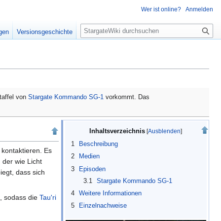
Wer ist online?
Anmelden
S
igen
Versionsgeschichte
u
c
h
e
taffel von
Stargate Kommando SG-1
vorkommt. Das
Inhaltsverzeichnis
1
Beschreibung
kontaktieren. Es
2
Medien
der wie Licht
3
Episoden
iegt, dass sich
3.1
Stargate Kommando SG-1
4
Weitere Informationen
 sodass die
Tau'ri
5
Einzelnachweise