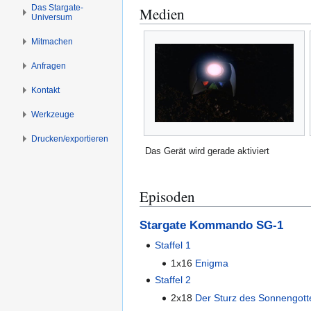
n
n
Das Stargate-
Medien
Universum
s
g
p
e
Mitmachen
r
n
i
Anfragen
n
Kontakt
g
e
Werkzeuge
n
Drucken/­exportieren
Das Gerät wird gerade aktiviert
Episoden
Stargate Kommando SG-1
Staffel 1
1x16
Enigma
Staffel 2
2x18
Der Sturz des Sonnengott