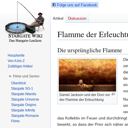
Folge uns auf Facebook
Artikel
Diskussion
Flamme der Erleucht
Die ursprüngliche Flamme
Z
Z
u
u
Hauptseite
Di
Von A bis Z
r
r
ze
Zufälliger Artikel
N
S
di
a
u
Filme und Serien
d
v
c
Überblick
si
i
h
Stargate SG-1
vo
g
e
Stargate Atlantis
Daniel Jackson und der Doci vor
a
s
Nu
Stargate Universe
der Flamme der Erleuchtung
Stargate Origins
t
p
si
Stargate Infinity
i
r
ve
Stargate-Romane
o
i
das Kollektiv im Feuer und durchdringt
Filme
n
n
bewirkt, so dass der Prior sich näher 