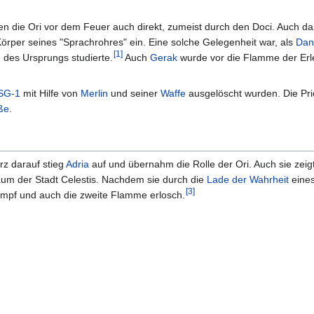
 die Ori vor dem Feuer auch direkt, zumeist durch den Doci. Auch daz
örper seines "Sprachrohres" ein. Eine solche Gelegenheit war, als
Dan
[
1
]
 des Ursprungs studierte.
Auch
Gerak
wurde vor die Flamme der Erl
SG-1
mit Hilfe von
Merlin
und seiner
Waffe
ausgelöscht wurden. Die Pri
ße
.
rz darauf stieg
Adria
auf und übernahm die Rolle der Ori. Auch sie zeig
um der Stadt Celestis. Nachdem sie durch die
Lade der Wahrheit
eines
[
3
]
mpf und auch die zweite Flamme erlosch.