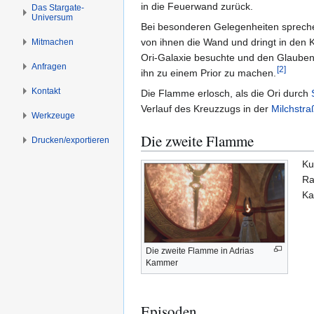
s
g
in die Feuerwand zurück.
Das Stargate-
Universum
p
e
Bei besonderen Gelegenheiten sprechen
r
n
von ihnen die Wand und dringt in den K
Mitmachen
i
Ori-Galaxie besuchte und den Glauben
Anfragen
n
[
2
]
ihn zu einem Prior zu machen.
g
Kontakt
Die Flamme erlosch, als die Ori durch
e
Verlauf des Kreuzzugs in der
Milchstra
n
Werkzeuge
Die zweite Flamme
Drucken/­exportieren
Ku
Ra
Ka
Die zweite Flamme in Adrias
Kammer
Episoden