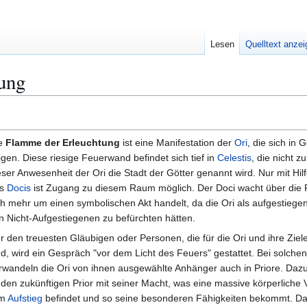
Lesen
Quelltext anze
ung
e
Flamme der Erleuchtung
ist eine Manifestation der
Ori
, die sich in 
igen. Diese riesige Feuerwand befindet sich tief in
Celestis
, die nicht z
eser Anwesenheit der Ori die Stadt der Götter genannt wird. Nur mit Hil
es
Docis
ist Zugang zu diesem Raum möglich. Der Doci wacht über die
ch mehr um einen symbolischen Akt handelt, da die Ori als aufgestieg
n Nicht-Aufgestiegenen zu befürchten hätten.
r den treuesten Gläubigen oder Personen, die für die Ori und ihre Zie
nd, wird ein Gespräch "vor dem Licht des Feuers" gestattet. Bei solche
rwandeln die Ori von ihnen ausgewählte Anhänger auch in Priore. Dazu 
 den zukünftigen Prior mit seiner Macht, was eine massive körperliche
am
Aufstieg
befindet und so seine besonderen Fähigkeiten bekommt. Da