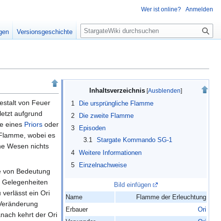
Wer ist online?
Anmelden
S
igen
Versionsgeschichte
u
c
h
e
Inhaltsverzeichnis
Gestalt von Feuer
1
Die ursprüngliche Flamme
uletzt aufgrund
2
Die zweite Flamme
fe eines
Priors
oder
3
Episoden
 Flamme, wobei es
3.1
Stargate Kommando SG-1
ene Wesen nichts
4
Weitere Informationen
5
Einzelnachweise
le von Bedeutung
n Gelegenheiten
Bild einfügen
verlässt ein Ori
Name
Flamme der Erleuchtung
 Veränderung
Erbauer
Ori
nach kehrt der Ori