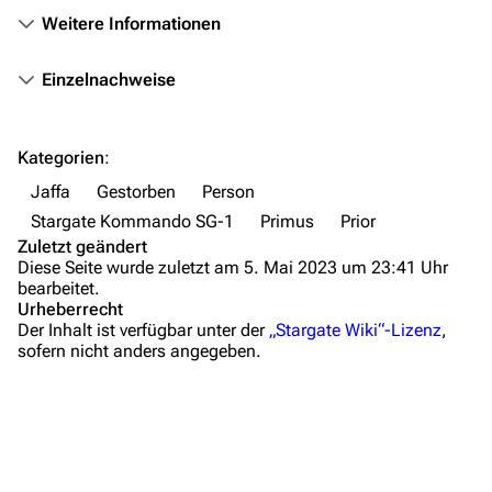
Personen
Weitere Informationen
Völker
Einzelnachweise
Orte
Objekte
Kategorien
:
Zeitleiste
Jaffa
Gestorben
Person
Fanprojekte
Stargate Kommando SG-1
Primus
Prior
Zuletzt geändert
Kommerzielles
Diese Seite wurde zuletzt am 5. Mai 2023 um 23:41 Uhr
bearbeitet.
Mitmachen
Urheberrecht
Der Inhalt ist verfügbar unter der
„Stargate Wiki“-Lizenz
,
Hilfe
sofern nicht anders angegeben.
Autorenportal
Themengruppen
Letzte Änderungen