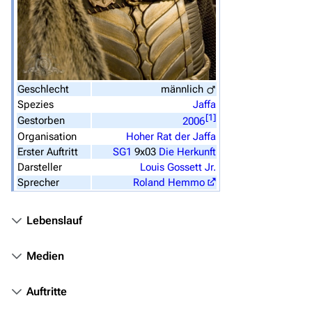
Datei hochladen
Filme und Serien
Überblick
Stargate SG-1
Geschlecht
männlich
Spezies
Jaffa
Stargate Atlantis
[
1
]
Gestorben
2006
Organisation
Hoher Rat der Jaffa
Stargate Universe
Erster Auftritt
SG1
9x03
Die Herkunft
Stargate Origins
Darsteller
Louis Gossett Jr.
Sprecher
Roland Hemmo
Stargate Infinity
Stargate-Romane
Lebenslauf
Filme
Medien
Das Stargate-Universum
Auftritte
Themenportal