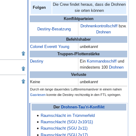
Die Crew findet heraus, dass die Drohnen
Folgen
sie orten können
Konfliktparteien
Drohnenkontrollschiff
bzw.
Destiny-Besatzung
Drohnen
Befehlshaber
Colonel
Everett Young
unbekannt
Truppen-/Flottenstärke
Destiny
Ein
Kommandoschiff
und
mindestens 100
Drohnen
Verluste
Keine
unbekannt
Durch ein lange dauerndes Luftbremsmanöver in einem nahen
Gasriesen
konnte die Destiny rechtzeitig in den FTL springen.
Der
Drohnen-Tau'ri-Konflikt
Raumschlacht im Trümmerfeld
Raumschlacht (SGU 2x10/11)
Raumschlacht (SGU 2x11)
Raumschlacht (SGU 2x17)