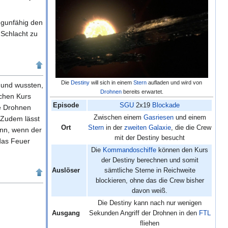
ngunfähig den
 Schlacht zu
Die
Destiny
will sich in einem
Stern
aufladen und wird von
n und wussten,
Drohnen
bereits erwartet.
ichen Kurs
Episode
SGU
2x19
Blockade
ie Drohnen
Zwischen einem
Gasriesen
und einem
 Zudem lässt
Ort
Stern
in der
zweiten Galaxie
, die die Crew
ann, wenn der
mit der Destiny besucht
das Feuer
Die
Kommandoschiffe
können den Kurs
der Destiny berechnen und somit
Auslöser
sämtliche Sterne in Reichweite
blockieren, ohne das die Crew bisher
davon weiß.
Die Destiny kann nach nur wenigen
Ausgang
Sekunden Angriff der Drohnen in den
FTL
fliehen