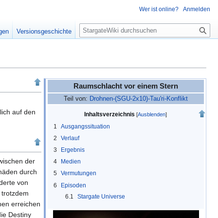
Wer ist online?
Anmelden
S
igen
Versionsgeschichte
u
c
h
e
Raumschlacht vor einem Stern
Teil von:
Drohnen-(SGU-2x10)-Tau'ri-Konflikt
lich auf den
Inhaltsverzeichnis
1
Ausgangssituation
2
Verlauf
3
Ergebnis
zwischen der
4
Medien
chäden durch
5
Vermutungen
derte von
6
Episoden
n trotzdem
6.1
Stargate Universe
nen erreichen
ie Destiny