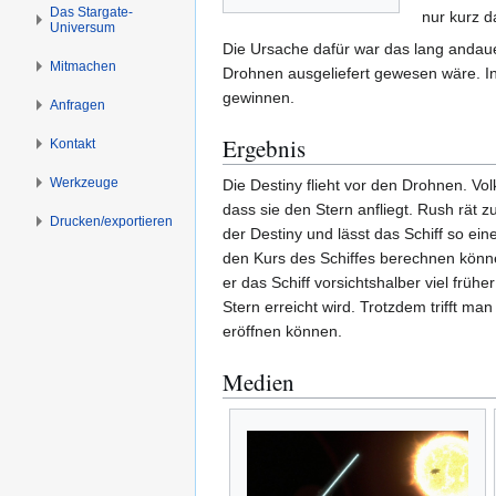
s
g
Das Stargate-
nur kurz 
Universum
p
e
Die Ursache dafür war das lang andau
r
n
Mitmachen
Drohnen ausgeliefert gewesen wäre. In
i
gewinnen.
Anfragen
n
g
Ergebnis
Kontakt
e
n
Werkzeuge
Die Destiny flieht vor den Drohnen. Vo
dass sie den Stern anfliegt. Rush rät 
Drucken/­exportieren
der Destiny und lässt das Schiff so ein
den Kurs des Schiffes berechnen könne
er das Schiff vorsichtshalber viel frü
Stern erreicht wird. Trotzdem trifft ma
eröffnen können.
Medien