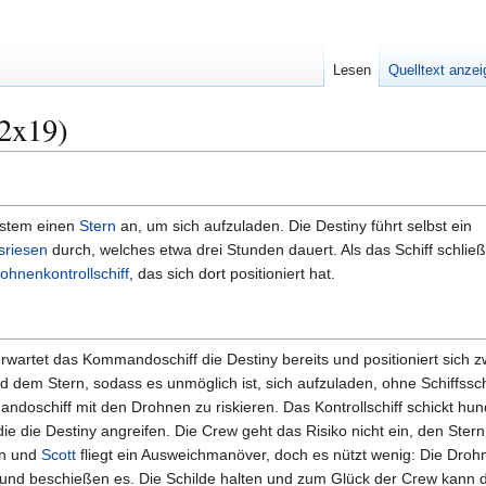
Lesen
Quelltext anze
2x19)
ystem einen
Stern
an, um sich aufzuladen. Die Destiny führt selbst ein
sriesen
durch, welches etwa drei Stunden dauert. Als das Schiff schließ
ohnenkontrollschiff
, das sich dort positioniert hat.
rwartet das Kommandoschiff die Destiny bereits und positioniert sich 
d dem Stern, sodass es unmöglich ist, sich aufzuladen, ohne Schiffss
doschiff mit den Drohnen zu riskieren. Das Kontrollschiff schickt hun
 die die Destiny angreifen. Die Crew geht das Risiko nicht ein, den Ster
en und
Scott
fliegt ein Ausweichmanöver, doch es nützt wenig: Die Droh
 und beschießen es. Die Schilde halten und zum Glück der Crew kann d