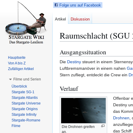
Folge uns auf Facebook
Artikel
Diskussion
Raumschlacht (SGU 
Ausgangssituation
Z
Z
u
u
Hauptseite
Die
Destiny
steuert in einem Sternens
Von A bis Z
r
r
Luftbremsmanöver in einem nahen
Ga
Zufälliger Artikel
N
S
Stern zufliegt, entdeckt die Crew ein
Dr
a
u
Filme und Serien
v
c
Überblick
Verlauf
i
h
Stargate SG-1
g
e
Stargate Atlantis
Offenbar e
a
s
Stargate Universe
Destiny un
Stargate Origins
t
p
das Komman
Stargate Infinity
i
r
Drohnen
,
Stargate-Romane
o
i
anzuflieg
Filme
Die Drohnen greifen
n
n
das Schiff
an.