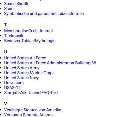
Stargate Universe
Space Shuttle
Stern
Stargate Origins
Symbiotische und parasitäre Lebensformen
Stargate Infinity
T
Stargate-Romane
Merchandise:Tech Journal
Titelmusik
Filme
Benutzer:Tobias/Mythologie
U
Das Stargate-Universum
United States Air Force
Themenportal
United States Air Force Administration Building 36
United States Army
Personen
United States Marine Corps
United States Navy
Völker
Universum
USAS-12
Orte
StargateWiki:UsenetFAQ-Text
Objekte
V
Zeitleiste
Vereinigte Staaten von Amerika
Vorspann Stargate Atlantis