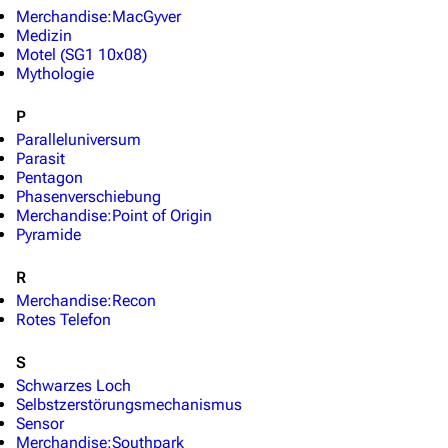
3638
2133
346.354
Merchandise:MacGyver
Medizin
Motel (SG1 10x08)
Mythologie
Navigation
P
Hauptseite
Paralleluniversum
Von A bis Z
Parasit
Pentagon
Zufälliger Artikel
Phasenverschiebung
Merchandise:Point of Origin
Spezialseiten
Pyramide
Datei hochladen
R
Merchandise:Recon
Filme und Serien
Rotes Telefon
Überblick
S
Stargate SG-1
Schwarzes Loch
Selbstzerstörungsmechanismus
Stargate Atlantis
Sensor
Merchandise:Southpark