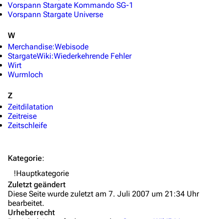
Fanprojekte
Vorspann Stargate Kommando SG-1
Vorspann Stargate Universe
Kommerzielles
W
Mitmachen
Merchandise:Webisode
StargateWiki:Wiederkehrende Fehler
Hilfe
Wirt
Wurmloch
Autorenportal
Themengruppen
Z
Zeitdilatation
Letzte Änderungen
Zeitreise
Zeitschleife
FAQ
Wiki-Diskussion
Kategorie
:
Anfragen
!Hauptkategorie
Zuletzt geändert
Administrations-Übersicht
Diese Seite wurde zuletzt am 7. Juli 2007 um 21:34 Uhr
bearbeitet.
Löschantrag
Urheberrecht