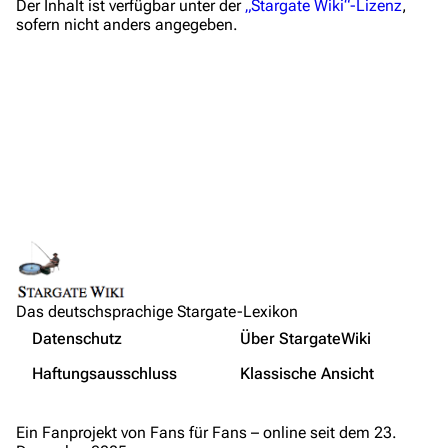
Der Inhalt ist verfügbar unter der
„Stargate Wiki“-Lizenz
,
Vandalismus melden
sofern nicht anders angegeben.
Technik-Zentrale
Admin-Anfragen
Bot-Anfragen
Kontakt
Übersicht
E-Mail
Feedback
IRC-Channel
Das deutschsprachige Stargate-Lexikon
Links auf diese Seite
Nicht angemeldet
Datenschutz
Über StargateWiki
Änderungen an verlinkten Seiten
Drucken/­exportieren
Ihre IP-Adresse wird öffentlich sichtbar sein, wenn Sie
Haftungsausschluss
Klassische Ansicht
Änderungen vornehmen.
Permanenter Link
Buch erstellen
Seiten­­informationen
Wer ist online?
Als PDF herunterladen
Ein Fanprojekt von Fans für Fans – online seit dem 23.