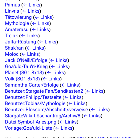
Personen
Primus
(
← Links
)
Linvris
(
← Links
)
Völker
Tätowierung
(
← Links
)
Mythologie
(
← Links
)
Orte
Amaterasu
(
← Links
)
Objekte
Trelak
(
← Links
)
Jaffa-Rüstung
(
← Links
)
Zeitleiste
Shak'ran
(
← Links
)
Moloc
(
← Links
)
Fanprojekte
Jack O'Neill/Erfolge
(
← Links
)
Goa'uld-Tau'ri-Krieg
(
← Links
)
Kommerzielles
Planet (SG1 8x13)
(
← Links
)
Volk (SG1 8x13)
(
← Links
)
Mitmachen
Samantha Carter/Erfolge
(
← Links
)
Benutzer:Stargate Fan/Sandkasten2
(
← Links
)
Hilfe
Benutzer:Philipp/Testseite
(
← Links
)
Benutzer:Tobias/Mythologie
(
← Links
)
Autorenportal
Benutzer:Blossom/Abschnittsverweise
(
← Links
)
Themengruppen
StargateWiki:Löschantrag/Archiv/8
(
← Links
)
Datei:Symbol-Aries.png
(
← Links
)
Letzte Änderungen
Vorlage:Goa'uld-Liste
(
← Links
)
FAQ