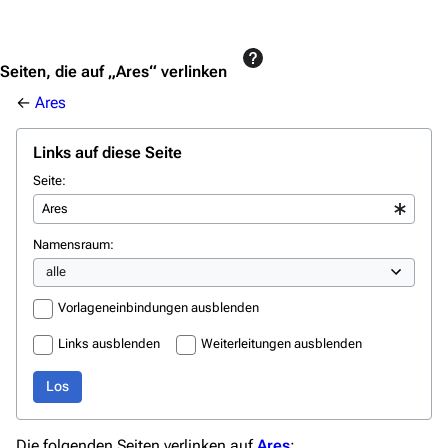
Jump to content
Seiten, die auf „Ares“ verlinken
←
Ares
Links auf diese Seite
Seite:
3638
2133
346.354
Namensraum:
Navigation
Hauptseite
Vorlageneinbindungen ausblenden
Von A bis Z
Links ausblenden
Weiterleitungen ausblenden
Zufälliger Artikel
Los
Spezialseiten
Die folgenden Seiten verlinken auf
Ares
:
Datei hochladen