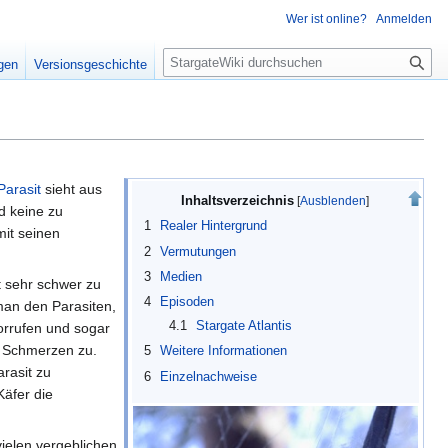
Wer ist online?
Anmelden
S
igen
Versionsgeschichte
u
c
h
e
Parasit
sieht aus
Inhaltsverzeichnis
d keine zu
1
Realer Hintergrund
mit seinen
2
Vermutungen
3
Medien
st sehr schwer zu
4
Episoden
man den Parasiten,
4.1
Stargate Atlantis
orrufen und sogar
ke Schmerzen zu.
5
Weitere Informationen
rasit zu
6
Einzelnachweise
Käfer die
vielen vergeblichen