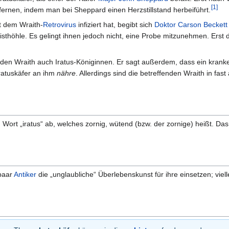
[
1
]
fernen, indem man bei Sheppard einen Herzstillstand herbeiführt.
 dem Wraith-
Retrovirus
infiziert hat, begibt sich
Doktor
Carson Beckett
isthöhle. Es gelingt ihnen jedoch nicht, eine Probe mitzunehmen. Erst 
i den Wraith auch Iratus-Königinnen. Er sagt außerdem, dass ein krank
ratuskäfer an ihm
nähre
. Allerdings sind die betreffenden Wraith in fast 
rt „iratus“ ab, welches zornig, wütend (bzw. der zornige) heißt. Das S
 paar
Antiker
die „unglaubliche“ Überlebenskunst für ihre einsetzen; viell