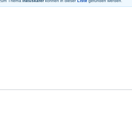
n zum Thema
Iratuskäfer
können in dieser
Liste
gefunden werden.