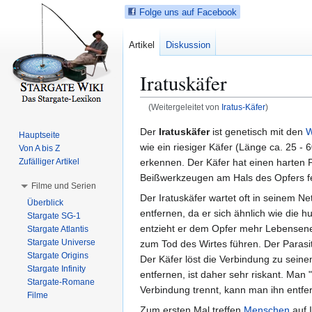
Folge uns auf Facebook
Artikel
Diskussion
Iratuskäfer
(Weitergeleitet von
Iratus-Käfer
)
Z
Z
Der
Iratuskäfer
ist genetisch mit den
W
Hauptseite
u
u
wie ein riesiger Käfer (Länge ca. 25 - 
Von A bis Z
r
r
erkennen. Der Käfer hat einen harten Pa
Zufälliger Artikel
N
S
Beißwerkzeugen am Hals des Opfers fe
Filme und Serien
a
u
Der Iratuskäfer wartet oft in seinem Ne
Überblick
v
c
entfernen, da er sich ähnlich wie die 
Stargate SG-1
i
h
entzieht er dem Opfer mehr Lebensene
Stargate Atlantis
g
e
Stargate Universe
zum Tod des Wirtes führen. Der Parasit
a
s
Stargate Origins
Der Käfer löst die Verbindung zu seine
t
p
Stargate Infinity
entfernen, ist daher sehr riskant. Man 
Stargate-Romane
i
r
Verbindung trennt, kann man ihn entfe
Filme
o
i
Zum ersten Mal treffen
Menschen
auf I