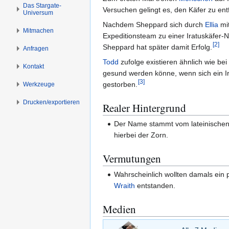
n
n
Das Stargate-
Versuchen gelingt es, den Käfer zu ent
Universum
s
g
p
e
Nachdem Sheppard sich durch
Ellia
mit
Mitmachen
r
n
Expeditionsteam zu einer Iratuskäfer-N
[
2
]
i
Sheppard hat später damit Erfolg.
Anfragen
n
Todd
zufolge existieren ähnlich wie be
Kontakt
g
gesund werden könne, wenn sich ein I
e
[
3
]
gestorben.
Werkzeuge
n
Drucken/­exportieren
Realer Hintergrund
Der Name stammt vom lateinischen Wo
hierbei der Zorn.
Vermutungen
Wahrscheinlich wollten damals ein
Wraith
entstanden.
Medien