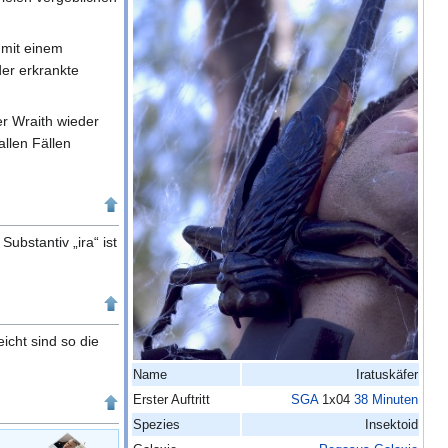
mit einem
der erkrankte
er Wraith wieder
allen Fällen
ubstantiv „ira“ ist
eicht sind so die
Name
Iratuskäfer
Erster Auftritt
SGA
1x04
38 Minuten
Spezies
Insektoid