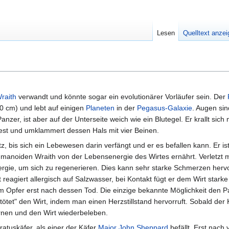
Lesen
Quelltext anze
raith
verwandt und könnte sogar ein evolutionärer Vorläufer sein. Der
60 cm) und lebt auf einigen
Planeten
in der
Pegasus-Galaxie
. Augen sin
nzer, ist aber auf der Unterseite weich wie ein Blutegel. Er krallt sich 
st und umklammert dessen Hals mit vier Beinen.
tz, bis sich ein Lebewesen darin verfängt und er es befallen kann. Er i
humanoiden Wraith von der Lebensenergie des Wirtes ernährt. Verletzt 
rgie, um sich zu regenerieren. Dies kann sehr starke Schmerzen herv
 reagiert allergisch auf Salzwasser, bei Kontakt fügt er dem Wirt star
m Opfer erst nach dessen Tod. Die einzige bekannte Möglichkeit den Pa
"tötet" den Wirt, indem man einen Herzstillstand hervorruft. Sobald der 
rnen und den Wirt wiederbeleben.
ratuskäfer, als einer der Käfer
Major
John Sheppard
befällt. Erst nach 