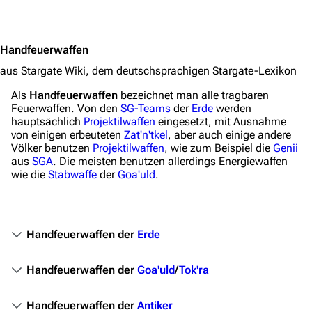
Jump to content
3639
2133
346.380
Handfeuerwaffen
aus Stargate Wiki, dem deutschsprachigen Stargate-Lexikon
Navigation
Als
Handfeuerwaffen
bezeichnet man alle tragbaren
Hauptseite
Feuerwaffen. Von den
SG-Teams
der
Erde
werden
hauptsächlich
Projektilwaffen
eingesetzt, mit Ausnahme
Von A bis Z
von einigen erbeuteten
Zat'n'tkel
, aber auch einige andere
Völker benutzen
Projektilwaffen
, wie zum Beispiel die
Genii
Zufälliger Artikel
aus
SGA
. Die meisten benutzen allerdings Energiewaffen
Spezialseiten
wie die
Stabwaffe
der
Goa'uld
.
Datei hochladen
Filme und Serien
Handfeuerwaffen der
Erde
Überblick
Handfeuerwaffen der
Goa'uld
/
Tok'ra
Stargate SG-1
Handfeuerwaffen der
Antiker
Stargate Atlantis