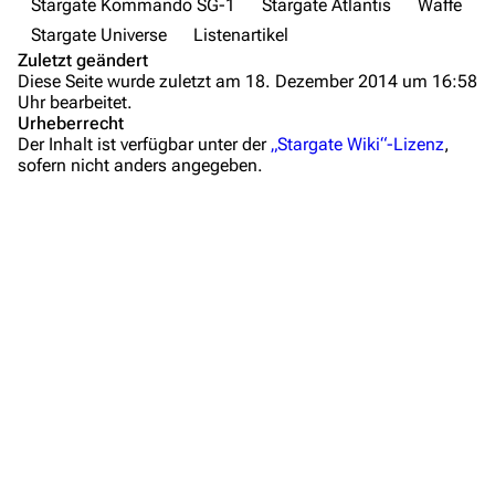
Stargate Kommando SG-1
Stargate Atlantis
Waffe
Fanprojekte
Stargate Universe
Listenartikel
Zuletzt geändert
Kommerzielles
Diese Seite wurde zuletzt am 18. Dezember 2014 um 16:58
Uhr bearbeitet.
Mitmachen
Urheberrecht
Der Inhalt ist verfügbar unter der
„Stargate Wiki“-Lizenz
,
Hilfe
sofern nicht anders angegeben.
Autorenportal
Themengruppen
Letzte Änderungen
FAQ
Wiki-Diskussion
Anfragen
Administrations-Übersicht
Löschantrag