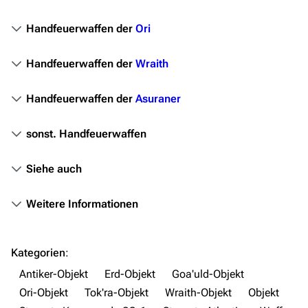
Stargate Universe
Handfeuerwaffen der
Ori
Stargate Origins
Handfeuerwaffen der
Wraith
Stargate Infinity
Stargate-Romane
Handfeuerwaffen der
Asuraner
Filme
sonst. Handfeuerwaffen
Das Stargate-Universum
Siehe auch
Themenportal
Personen
Weitere Informationen
Völker
Orte
Kategorien
:
Antiker-Objekt
Erd-Objekt
Goa'uld-Objekt
Objekte
Ori-Objekt
Tok'ra-Objekt
Wraith-Objekt
Objekt
Zeitleiste