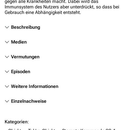
gegen alle Krankheiten macht. Dabei wird das
Immunsystem des Nutzers aber unterdrückt, so dass bei
Stargate Universe
Gebrauch eine Abhängigkeit entsteht.
Stargate Origins
Beschreibung
Stargate Infinity
Stargate-Romane
Medien
Filme
Vermutungen
Das Stargate-Universum
Episoden
Themenportal
Personen
Weitere Informationen
Völker
Einzelnachweise
Orte
Objekte
Kategorien
:
Zeitleiste