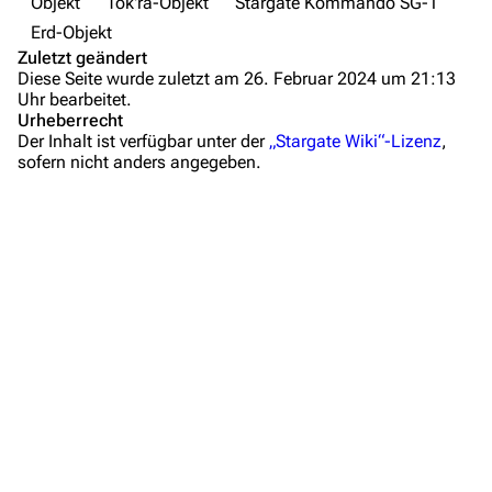
Objekt
Tok'ra-Objekt
Stargate Kommando SG-1
Fanprojekte
Erd-Objekt
Zuletzt geändert
Kommerzielles
Diese Seite wurde zuletzt am 26. Februar 2024 um 21:13
Uhr bearbeitet.
Mitmachen
Urheberrecht
Der Inhalt ist verfügbar unter der
„Stargate Wiki“-Lizenz
,
Hilfe
sofern nicht anders angegeben.
Autorenportal
Themengruppen
Letzte Änderungen
FAQ
Wiki-Diskussion
Anfragen
Administrations-Übersicht
Löschantrag