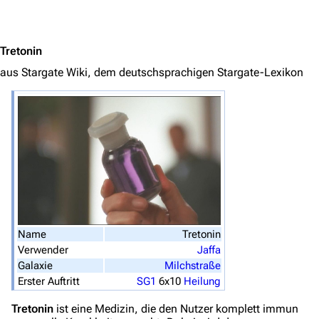
Jump to content
3638
2133
346.284
Tretonin
aus Stargate Wiki, dem deutschsprachigen Stargate-Lexikon
Navigation
Hauptseite
Von A bis Z
Zufälliger Artikel
Spezialseiten
Datei hochladen
Name
Tretonin
Filme und Serien
Verwender
Jaffa
Überblick
Galaxie
Milchstraße
Erster Auftritt
SG1
6x10
Heilung
Stargate SG-1
Tretonin
ist eine Medizin, die den Nutzer komplett immun
Stargate Atlantis