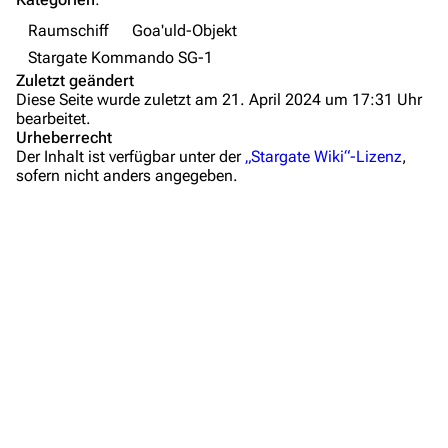
Zeitleiste
Raumschiff
Goa'uld-Objekt
Fanprojekte
Stargate Kommando SG-1
Zuletzt geändert
Kommerzielles
Diese Seite wurde zuletzt am 21. April 2024 um 17:31 Uhr
bearbeitet.
Mitmachen
Urheberrecht
Der Inhalt ist verfügbar unter der
„Stargate Wiki“-Lizenz
,
Hilfe
sofern nicht anders angegeben.
Autorenportal
Themengruppen
Letzte Änderungen
FAQ
Wiki-Diskussion
Anfragen
Administrations-Übersicht