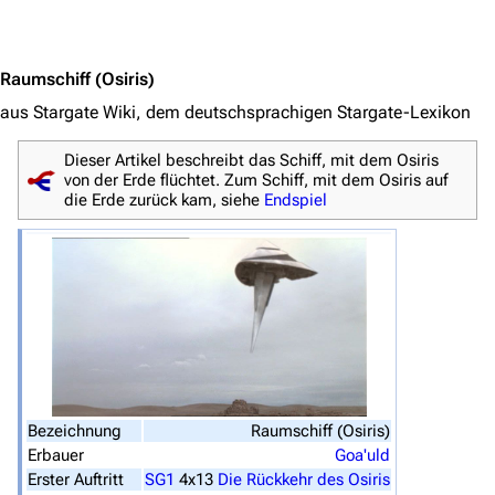
Jump to content
3638
2133
346.355
Raumschiff
(Osiris)
aus Stargate Wiki, dem deutschsprachigen Stargate-Lexikon
Navigation
Dieser Artikel beschreibt das Schiff, mit dem Osiris
von der Erde flüchtet. Zum Schiff, mit dem Osiris auf
Hauptseite
die Erde zurück kam, siehe
Endspiel
Von A bis Z
Zufälliger Artikel
Spezialseiten
Datei hochladen
Filme und Serien
Bezeichnung
Raumschiff (Osiris)
Überblick
Erbauer
Goa'uld
Stargate SG-1
Erster Auftritt
SG1
4x13
Die Rückkehr des Osiris