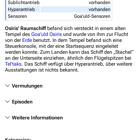
Sublichtantrieb
vorhanden
Stargate Atlantis
Hyperantrieb
vorhanden
Sensoren
Goa'uld-Sensoren
Stargate Universe
Osiris' Raumschiff
befand sich versteckt in einem alten
Stargate Origins
Tempel des
Goa'uld
Osiris
und wurde von ihm zur Flucht
Stargate Infinity
von der
Erde
benutzt. In dem Tempel befand sich eine
Steuerkonsole, mit der eine Startsequenz eingeleitet
Stargate-Romane
werden konnte. Zum Landen kann das Schiff den „Stachel“
an der Unterseite einziehen, ähnlich den Flügelspitzen bei
Filme
Tel'taks
. Das Schiff verfügt über Hyperantrieb, über weitere
Ausstattungen ist nichts bekannt.
Das Stargate-Universum
Vermutungen
Themenportal
Personen
Episoden
Völker
Weitere Informationen
Orte
Objekte
Kategorien
: