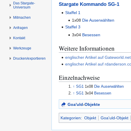
s
g
Das Stargate-
Stargate Kommando SG-1
Universum
p
e
Staffel 1
r
n
Mitmachen
1x08
Die Auserwählten
i
Staffel 3
Anfragen
n
3x04
Besessen
g
Kontakt
e
Weitere Informationen
n
Werkzeuge
englischer Artikel auf Gateworld.net
Drucken/­exportieren
englischer Artikel auf rdanderson.
Einzelnachweise
↑
SG1
1x08
Die Auserwählten
↑
SG1
3x04
Besessen
Goa'uld
-
Objekte
Kategorien
:
Objekt
Goa'uld-Objekt