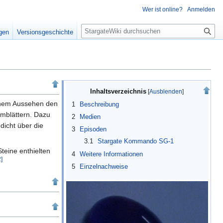
Wer ist online?
Anmelden
S
igen
Versionsgeschichte
u
c
h
e
Inhaltsverzeichnis
einem Aussehen den
1
Beschreibung
umblättern. Dazu
2
Medien
dicht über die
3
Episoden
3.1
Stargate Kommando SG-1
teine enthielten
4
Weitere Informationen
2
]
5
Einzelnachweise