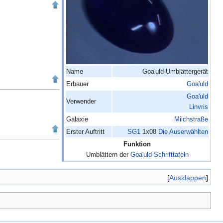
Name
Goa'uld-Umblättergerät
Erbauer
Goa'uld
Goa'uld
Verwender
Linvris
Galaxie
Milchstraße
Erster Auftritt
SG1
1x08
Die Auserwählten
Funktion
Umblättern der
Goa'uld-Schrifttafeln
Ausklappen