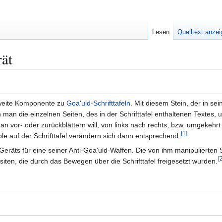
Lesen
Quelltext anze
rät
zweite Komponente zu
Goa'uld-Schrifttafeln
. Mit diesem Stein, der in s
 man die einzelnen Seiten, des in der Schrifttafel enthaltenen Textes, 
vor- oder zurückblättern will, von links nach rechts, bzw. umgekehrt 
[
1
]
e auf der Schrifttafel verändern sich dann entsprechend.
eräts für eine seiner Anti-Goa'uld-Waffen. Die von ihm manipulierten S
[
siten, die durch das Bewegen über die Schrifttafel freigesetzt wurden.