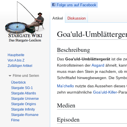
Folge uns auf Facebook
Artikel
Diskussion
Goa'uld-Umblätterge
Beschreibung
Z
Z
u
u
Hauptseite
Das
Goa'uld-Umblättergerät
ist die 
Von A bis Z
r
r
Kontrollsteinen der
Asgard
ähnelt, kann
Zufälliger Artikel
N
S
muss man den Stein je nachdem, ob man 
a
u
Filme und Serien
Schrifttafel hinwegbewegen. Die Symbol
v
c
Überblick
i
h
Ma'chello
nutzte das Aussehen dieses G
Stargate SG-1
g
e
zehn wurmähnliche
Goa'uld-Killer
-Para
Stargate Atlantis
a
s
Stargate Universe
Medien
Stargate Origins
t
p
Stargate Infinity
i
r
Stargate-Romane
o
i
Episoden
Filme
n
n