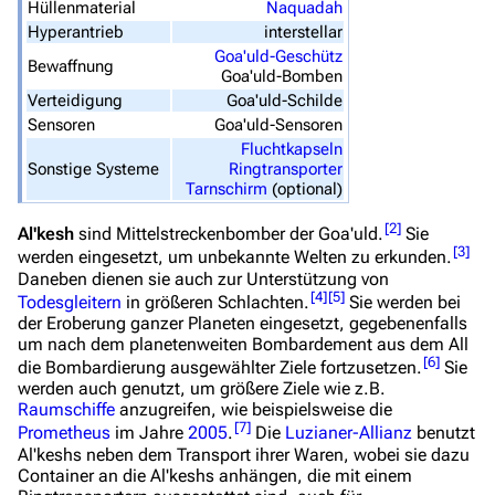
Hüllenmaterial
Naquadah
Hyperantrieb
interstellar
Filme und Serien
Goa'uld-Geschütz
Bewaffnung
Überblick
Goa'uld-Bomben
Verteidigung
Goa'uld-Schilde
Stargate SG-1
Sensoren
Goa'uld-Sensoren
Fluchtkapseln
Stargate Atlantis
Sonstige Systeme
Ringtransporter
Tarnschirm
(optional)
Stargate Universe
[
2
]
Stargate Origins
Al'kesh
sind Mittelstreckenbomber der Goa'uld.
Sie
[
3
]
werden eingesetzt, um unbekannte Welten zu erkunden.
Stargate Infinity
Daneben dienen sie auch zur Unterstützung von
[
4
]
[
5
]
Todesgleitern
in größeren Schlachten.
Sie werden bei
Stargate-Romane
der Eroberung ganzer Planeten eingesetzt, gegebenenfalls
um nach dem planetenweiten Bombardement aus dem All
Filme
[
6
]
die Bombardierung ausgewählter Ziele fortzusetzen.
Sie
werden auch genutzt, um größere Ziele wie z.B.
Das Stargate-Universum
Raumschiffe
anzugreifen, wie beispielsweise die
[
7
]
Prometheus
im Jahre
2005
.
Die
Luzianer-Allianz
benutzt
Themenportal
Al'keshs neben dem Transport ihrer Waren, wobei sie dazu
Container an die Al'keshs anhängen, die mit einem
Personen