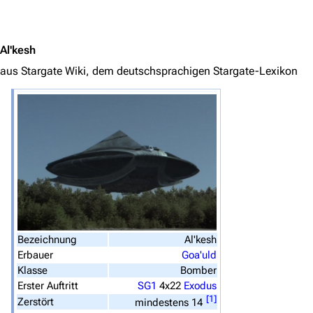
Jump to content
Al'kesh
aus Stargate Wiki, dem deutschsprachigen Stargate-Lexikon
3639
2133
346.367
Navigation
Hauptseite
Von A bis Z
Bezeichnung
Al'kesh
Zufälliger Artikel
Erbauer
Goa'uld
Klasse
Bomber
Spezialseiten
Erster Auftritt
SG1
4x22
Exodus
[
1
]
Datei hochladen
Zerstört
mindestens 14