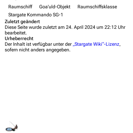
Wiki-Diskussion
Raumschiff
Goa'uld-Objekt
Raumschiffsklasse
Stargate Kommando SG-1
Anfragen
Zuletzt geändert
Diese Seite wurde zuletzt am 24. April 2024 um 22:12 Uhr
Administrations-Übersicht
bearbeitet.
Urheberrecht
Löschantrag
Der Inhalt ist verfügbar unter der
„Stargate Wiki“-Lizenz
,
sofern nicht anders angegeben.
Vandalismus melden
Technik-Zentrale
Admin-Anfragen
Bot-Anfragen
Beschreibung
Kontakt
Ausrüstung
Übersicht
Innenräume
E-Mail
Links auf diese Seite
Medien
Feedback
Änderungen an verlinkten Seiten