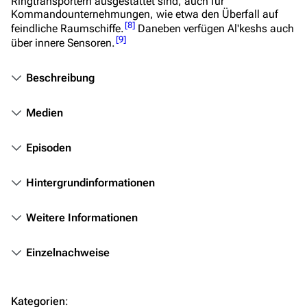
Ringtransportern ausgestattet sind, auch für
Kommandounternehmungen, wie etwa den Überfall auf
Völker
[
8
]
feindliche Raumschiffe.
Daneben verfügen Al'keshs auch
[
9
]
Orte
über innere Sensoren.
Objekte
Beschreibung
Zeitleiste
Medien
Fanprojekte
Kommerzielles
Episoden
Mitmachen
Hintergrundinformationen
Hilfe
Weitere Informationen
Autorenportal
Themengruppen
Einzelnachweise
Letzte Änderungen
FAQ
Kategorien
: