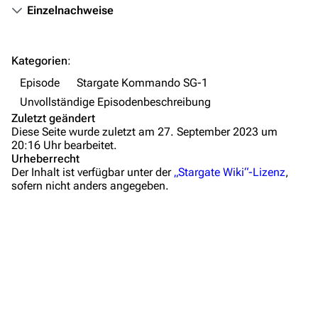
Themengruppen
Einzelnachweise
Letzte Änderungen
FAQ
Kategorien
:
Wiki-Diskussion
Episode
Stargate Kommando SG-1
Unvollständige Episodenbeschreibung
Anfragen
Zuletzt geändert
Diese Seite wurde zuletzt am 27. September 2023 um
Administrations-Übersicht
20:16 Uhr bearbeitet.
Urheberrecht
Löschantrag
Der Inhalt ist verfügbar unter der
„Stargate Wiki“-Lizenz
,
sofern nicht anders angegeben.
Vandalismus melden
Technik-Zentrale
Zusammenfassung
Admin-Anfragen
Wichtige Stichpunkte
Bot-Anfragen
Hintergrundinformationen
Dialogzitate
Kontakt