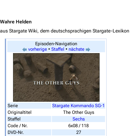
Jump to content
Wahre Helden
aus Stargate Wiki, dem deutschsprachigen Stargate-Lexikon
Episoden-Navigation
vorherige
•
Staffel
•
nächste
3639
2133
346.366
Navigation
Serie
Stargate Kommando SG-1
Originaltitel
The Other Guys
Hauptseite
Staffel
Sechs
Code / Nr.
6x08 / 118
Von A bis Z
DVD-Nr.
27