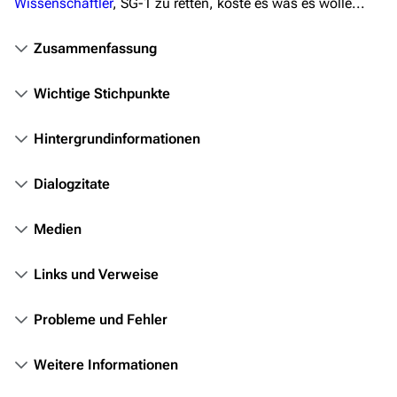
Wissenschaftler
, SG-1 zu retten, koste es was es wolle...
Das Stargate-Universum
Themenportal
Zusammenfassung
Personen
Wichtige Stichpunkte
Völker
Orte
Hintergrundinformationen
Objekte
Dialogzitate
Zeitleiste
Medien
Fanprojekte
Kommerzielles
Links und Verweise
Mitmachen
Probleme und Fehler
Hilfe
Weitere Informationen
Autorenportal