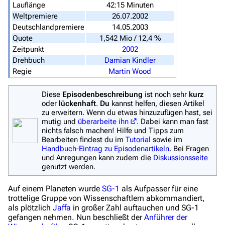
Zufälliger Artikel
Lauflänge
42:15 Minuten
Weltpremiere
26.07.2002
Spezialseiten
Deutschlandpremiere
14.05.2003
Quote
1,542 Mio / 12,4 %
Datei hochladen
Zeitpunkt
2002
Drehbuch
Damian Kindler
Filme und Serien
Regie
Martin Wood
Überblick
Diese
Episodenbeschreibung
ist noch sehr
kurz
Stargate SG-1
oder
lückenhaft
.
Du
kannst helfen, diesen Artikel
zu erweitern. Wenn du etwas hinzuzufügen hast, sei
Stargate Atlantis
mutig und
überarbeite ihn
. Dabei kann man fast
nichts falsch machen! Hilfe und Tipps zum
Stargate Universe
Bearbeiten findest du im
Tutorial
sowie im
Handbuch-Eintrag zu Episodenartikeln
. Bei Fragen
Stargate Origins
und Anregungen kann zudem die
Diskussionsseite
genutzt werden.
Stargate Infinity
Auf einem Planeten wurde
SG-1
als Aufpasser für eine
Stargate-Romane
trottelige Gruppe von Wissenschaftlern abkommandiert,
Filme
als plötzlich
Jaffa
in großer Zahl auftauchen und SG-1
gefangen nehmen. Nun beschließt der
Anführer der