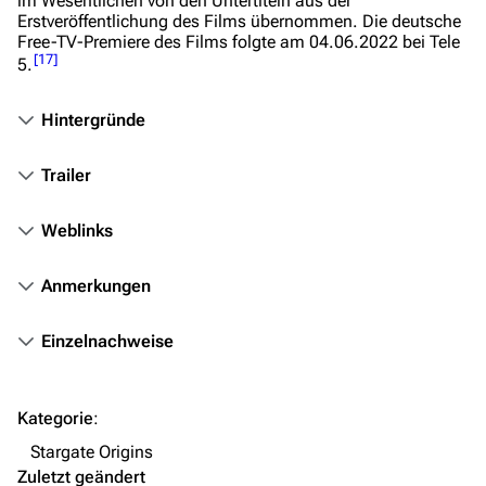
im Wesentlichen von den Untertiteln aus der
Objekte
Erstveröffentlichung des Films übernommen. Die deutsche
Free-TV-Premiere des Films folgte am 04.06.2022 bei
Tele
Zeitleiste
[
17
]
5
.
Fanprojekte
Hintergründe
Kommerzielles
Trailer
Mitmachen
Hilfe
Weblinks
Autorenportal
Anmerkungen
Themengruppen
Einzelnachweise
Letzte Änderungen
FAQ
Kategorie
:
Wiki-Diskussion
Stargate Origins
Anfragen
Zuletzt geändert