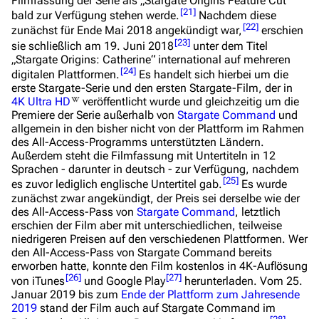
Filmfassung der Serie als „Stargate Origins Feature Cut“
[
21
]
bald zur Verfügung stehen werde.
Nachdem diese
[
22
]
zunächst für Ende Mai 2018 angekündigt war,
erschien
[
23
]
sie schließlich am 19. Juni 2018
unter dem Titel
„Stargate Origins: Catherine“ international auf mehreren
3639
2133
346.435
[
24
]
digitalen Plattformen.
Es handelt sich hierbei um die
erste Stargate-Serie und den ersten Stargate-Film, der in
4K Ultra HD
veröffentlicht wurde und gleichzeitig um die
Premiere der Serie außerhalb von
Stargate Command
und
Navigation
allgemein in den bisher nicht von der Plattform im Rahmen
des All-Access-Programms unterstützten Ländern.
Hauptseite
Außerdem steht die Filmfassung mit Untertiteln in 12
Sprachen - darunter in deutsch - zur Verfügung, nachdem
Von A bis Z
[
25
]
es zuvor lediglich englische Untertitel gab.
Es wurde
zunächst zwar angekündigt, der Preis sei derselbe wie der
Zufälliger Artikel
des All-Access-Pass von
Stargate Command
, letztlich
Spezialseiten
erschien der Film aber mit unterschiedlichen, teilweise
niedrigeren Preisen auf den verschiedenen Plattformen. Wer
Datei hochladen
den All-Access-Pass von Stargate Command bereits
erworben hatte, konnte den Film kostenlos in 4K-Auflösung
[
26
]
[
27
]
von iTunes
und Google Play
herunterladen. Vom 25.
Filme und Serien
Januar 2019 bis zum
Ende der Plattform zum Jahresende
2019
stand der Film auch auf Stargate Command im
Überblick