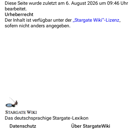
Diese Seite wurde zuletzt am 6. August 2026 um 09:46 Uhr
Administrations-Übersicht
bearbeitet.
Urheberrecht
Löschantrag
Der Inhalt ist verfügbar unter der
„Stargate Wiki“-Lizenz
,
sofern nicht anders angegeben.
Vandalismus melden
Technik-Zentrale
Beschreibung
Admin-Anfragen
Hauptdarsteller
Bot-Anfragen
Episodenliste
Erste Staffel: Catherine
Kontakt
Feature Cut
Übersicht
Hintergründe
E-Mail
Links auf diese Seite
Ankündigung
Feedback
Änderungen an verlinkten Seiten
Produktion
IRC-Channel
Das deutschsprachige Stargate-Lexikon
Permanenter Link
Trailer
Nicht angemeldet
Datenschutz
Über StargateWiki
Seiten­­informationen
Weblinks
Drucken/­exportieren
Ihre IP-Adresse wird öffentlich sichtbar sein, wenn Sie