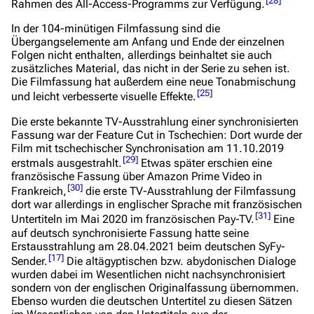
[
28
]
Rahmen des All-Access-Programms zur Verfügung.
Stargate SG-1
In der 104-minütigen Filmfassung sind die
Stargate Atlantis
Übergangselemente am Anfang und Ende der einzelnen
Folgen nicht enthalten, allerdings beinhaltet sie auch
Stargate Universe
zusätzliches Material, das nicht in der Serie zu sehen ist.
Die Filmfassung hat außerdem eine neue Tonabmischung
Stargate Origins
[
25
]
und leicht verbesserte visuelle Effekte.
Stargate Infinity
Die erste bekannte TV-Ausstrahlung einer synchronisierten
Fassung war der Feature Cut in Tschechien: Dort wurde der
Stargate-Romane
Film mit tschechischer Synchronisation am 11.10.2019
[
29
]
erstmals ausgestrahlt.
Etwas später erschien eine
Filme
französische Fassung über Amazon Prime Video in
[
30
]
Frankreich,
die erste TV-Ausstrahlung der Filmfassung
Das Stargate-Universum
dort war allerdings in englischer Sprache mit französischen
[
31
]
Untertiteln im Mai 2020 im französischen Pay-TV.
Eine
Themenportal
auf deutsch synchronisierte Fassung hatte seine
Erstausstrahlung am 28.04.2021 beim deutschen
SyFy
-
Personen
[
17
]
Sender.
Die altägyptischen bzw. abydonischen Dialoge
wurden dabei im Wesentlichen nicht nachsynchronisiert
Völker
sondern von der englischen Originalfassung übernommen.
Orte
Ebenso wurden die deutschen Untertitel zu diesen Sätzen