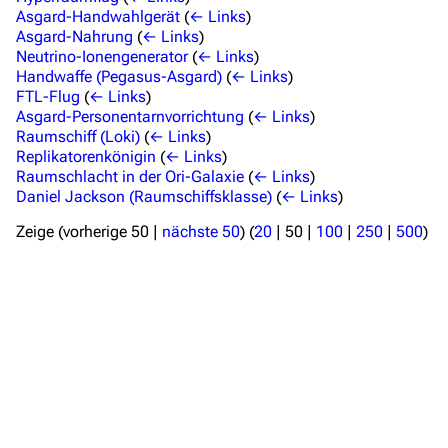
Kommerzielles
Asgard-Handwahlgerät
(
← Links
)
Asgard-Nahrung
(
← Links
)
Mitmachen
Neutrino-Ionengenerator
(
← Links
)
Handwaffe (Pegasus-Asgard)
(
← Links
)
Hilfe
FTL-Flug
(
← Links
)
Asgard-Personentarnvorrichtung
(
← Links
)
Autorenportal
Raumschiff (Loki)
(
← Links
)
Themengruppen
Replikatorenkönigin
(
← Links
)
Raumschlacht in der Ori-Galaxie
(
← Links
)
Letzte Änderungen
Daniel Jackson (Raumschiffsklasse)
(
← Links
)
FAQ
Zeige (
vorherige 50
|
nächste 50
) (
20
|
50
|
100
|
250
|
500
)
Wiki-Diskussion
Anfragen
Administrations-Übersicht
Löschantrag
Vandalismus melden