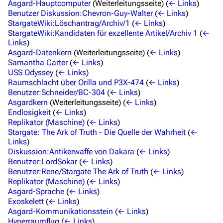
Stargate Origins
Asgard-Hauptcomputer
(Weiterleitungsseite)
(
← Links
)
Benutzer Diskussion:Chevron-Guy-Walter
(
← Links
)
Stargate Infinity
StargateWiki:Löschantrag/Archiv/1
(
← Links
)
StargateWiki:Kandidaten für exzellente Artikel/Archiv 1
(
←
Stargate-Romane
Links
)
Asgard-Datenkern
(Weiterleitungsseite)
(
← Links
)
Filme
Samantha Carter
(
← Links
)
USS Odyssey
(
← Links
)
Das Stargate-Universum
Raumschlacht über Orilla und P3X-474
(
← Links
)
Benutzer:Schneider/BC-304
(
← Links
)
Themenportal
Asgardkern
(Weiterleitungsseite)
(
← Links
)
Endlosigkeit
(
← Links
)
Personen
Replikator (Maschine)
(
← Links
)
Stargate: The Ark of Truth - Die Quelle der Wahrheit
(
←
Völker
Links
)
Diskussion:Antikerwaffe von Dakara
(
← Links
)
Orte
Benutzer:LordSokar
(
← Links
)
Objekte
Benutzer:Rene/Stargate The Ark of Truth
(
← Links
)
Replikator (Maschine)
(
← Links
)
Zeitleiste
Asgard-Sprache
(
← Links
)
Exoskelett
(
← Links
)
Fanprojekte
Asgard-Kommunikationsstein
(
← Links
)
Hyperraumflug
(
← Links
)