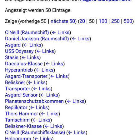
Angezeigt werden 50 Einträge.
Zeige (
vorherige 50
|
nächste 50
) (
20
|
50
|
100
|
250
|
500
)
O'Neill (Raumschiff)
(
← Links
)
Daniel Jackson (Raumschiff)
(
← Links
)
Asgard
(
← Links
)
USS Odyssey
(
← Links
)
Stasis
(
← Links
)
Daedalus-Klasse
(
← Links
)
Hyperantrieb
(
← Links
)
Asgard-Transporter
(
← Links
)
Beliskner
(
← Links
)
Transporter
(
← Links
)
Asgard-Sensor
(
← Links
)
Planetenschutzabkommen
(
← Links
)
Replikator
(
← Links
)
Thors Hammer
(
← Links
)
Tarnschirm
(
← Links
)
Beliskner-Klasse
(
← Links
)
3639
2133
346.363
O'Neill (Raumschiffsklasse)
(
← Links
)
Hologramm
(
← Links
)