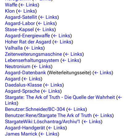
Waffe
(
← Links
)
Klon
(
← Links
)
Navigation
Asgard-Satellit
(
← Links
)
Asgard-Labor
(
← Links
)
Hauptseite
Stase-Kapsel
(
← Links
)
Asgard-Energiewaffe
(
← Links
)
Von A bis Z
Hoher Rat der Asgard
(
← Links
)
Zufälliger Artikel
Valhalla
(
← Links
)
Zeiterweiterungsmaschine
(
← Links
)
Spezialseiten
Lebenserhaltungssystem
(
← Links
)
Neutronium
(
← Links
)
Datei hochladen
Asgard-Datenbank
(Weiterleitungsseite)
(
← Links
)
Asgard
(
← Links
)
Filme und Serien
Daedalus-Klasse
(
← Links
)
Asgard-Sprache
(
← Links
)
Überblick
Stargate: The Ark of Truth - Die Quelle der Wahrheit
(
←
Links
)
Stargate SG-1
Benutzer:Schneider/BC-304
(
← Links
)
Benutzer:Rene/Stargate The Ark of Truth
(
← Links
)
Stargate Atlantis
StargateWiki:Löschantrag/Archiv/1
(
← Links
)
Asgard-Handgerät
(
← Links
)
Stargate Universe
James Marrick
(
← Links
)