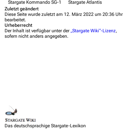
Stargate Kommando SG-1
Stargate Atlantis
Anfragen
Zuletzt geändert
Diese Seite wurde zuletzt am 12. März 2022 um 20:36 Uhr
Administrations-Übersicht
bearbeitet.
Urheberrecht
Löschantrag
Der Inhalt ist verfügbar unter der
„Stargate Wiki“-Lizenz
,
sofern nicht anders angegeben.
Vandalismus melden
Technik-Zentrale
Admin-Anfragen
Bot-Anfragen
Kontakt
Übersicht
E-Mail
Links auf diese Seite
Feedback
Änderungen an verlinkten Seiten
IRC-Channel
Das deutschsprachige Stargate-Lexikon
Permanenter Link
Liste aller bekannten Hyperraumflüge