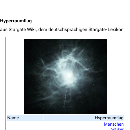
Jump to content
Hyperraumflug
aus Stargate Wiki, dem deutschsprachigen Stargate-Lexikon
3639
2133
346.366
Navigation
Hauptseite
Von A bis Z
Zufälliger Artikel
Spezialseiten
Datei hochladen
Name
Hyperraumflug
Menschen
Filme und Serien
Antiker