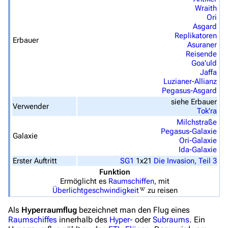
Wraith
Überblick
Ori
Asgard
Stargate SG-1
Replikatoren
Erbauer
Asuraner
Stargate Atlantis
Reisende
Goa'uld
Stargate Universe
Jaffa
Luzianer-Allianz
Stargate Origins
Pegasus-Asgard
siehe Erbauer
Stargate Infinity
Verwender
Tok'ra
Milchstraße
Stargate-Romane
Pegasus-Galaxie
Galaxie
Ori-Galaxie
Filme
Ida-Galaxie
Erster Auftritt
SG1
1x21
Die Invasion, Teil 3
Das Stargate-Universum
Funktion
Ermöglicht es
Raumschiffen
, mit
Themenportal
Überlichtgeschwindigkeit
zu reisen
Personen
Als
Hyperraumflug
bezeichnet man den Flug eines
Raumschiffes
innerhalb des
Hyper-
oder
Subraums
. Ein
Völker