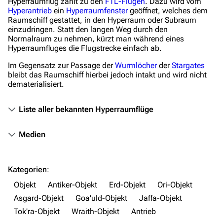
Hyperraumflug zählt zu den
FTL-Flügen
. Dazu wird vom
Orte
Hyperantrieb
ein
Hyperraumfenster
geöffnet, welches dem
Raumschiff gestattet, in den Hyperraum oder Subraum
Objekte
einzudringen. Statt den langen Weg durch den
Normalraum zu nehmen, kürzt man während eines
Zeitleiste
Hyperraumfluges die Flugstrecke einfach ab.
Fanprojekte
Im Gegensatz zur Passage der
Wurmlöcher
der
Stargates
bleibt das Raumschiff hierbei jedoch intakt und wird nicht
Kommerzielles
dematerialisiert.
Mitmachen
Liste aller bekannten Hyperraumflüge
Hilfe
Medien
Autorenportal
Themengruppen
Kategorien
:
Letzte Änderungen
Objekt
Antiker-Objekt
Erd-Objekt
Ori-Objekt
FAQ
Asgard-Objekt
Goa'uld-Objekt
Jaffa-Objekt
Wiki-Diskussion
Tok'ra-Objekt
Wraith-Objekt
Antrieb