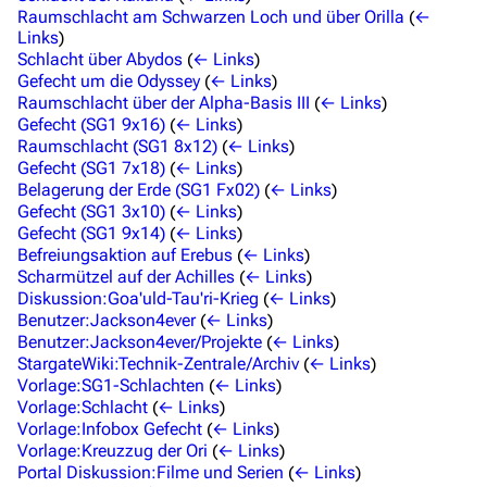
Themenportal
Raumschlacht am Schwarzen Loch und über Orilla
(
←
Links
)
Personen
Schlacht über Abydos
(
← Links
)
Gefecht um die Odyssey
(
← Links
)
Völker
Raumschlacht über der Alpha-Basis III
(
← Links
)
Gefecht (SG1 9x16)
(
← Links
)
Orte
Raumschlacht (SG1 8x12)
(
← Links
)
Objekte
Gefecht (SG1 7x18)
(
← Links
)
Belagerung der Erde (SG1 Fx02)
(
← Links
)
Zeitleiste
Gefecht (SG1 3x10)
(
← Links
)
Gefecht (SG1 9x14)
(
← Links
)
Fanprojekte
Befreiungsaktion auf Erebus
(
← Links
)
Scharmützel auf der Achilles
(
← Links
)
Kommerzielles
Diskussion:Goa'uld-Tau'ri-Krieg
(
← Links
)
Benutzer:Jackson4ever
(
← Links
)
Mitmachen
Benutzer:Jackson4ever/Projekte
(
← Links
)
StargateWiki:Technik-Zentrale/Archiv
(
← Links
)
Hilfe
Vorlage:SG1-Schlachten
(
← Links
)
Vorlage:Schlacht
(
← Links
)
Autorenportal
Vorlage:Infobox Gefecht
(
← Links
)
Themengruppen
Vorlage:Kreuzzug der Ori
(
← Links
)
Portal Diskussion:Filme und Serien
(
← Links
)