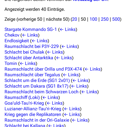
Spezialseiten
Angezeigt werden 40 Einträge.
Datei hochladen
Zeige (
vorherige 50
|
nächste 50
) (
20
|
50
|
100
|
250
|
500
)
Filme und Serien
Stargate Kommando SG-1
(
← Links
)
Überblick
Chekov
(
← Links
)
Endlosigkeit
(
← Links
)
Stargate SG-1
Raumschlacht bei P3Y-229
(
← Links
)
Schlacht bei Chulak
(
← Links
)
Stargate Atlantis
Schlacht über Antarktika
(
← Links
)
Tomin
(
← Links
)
Stargate Universe
Raumschlacht über Orilla und P3X-474
(
← Links
)
Raumschlacht über Tegalus
(
← Links
)
Stargate Origins
Schlacht um die Erde (SG1 2x01)
(
← Links
)
Stargate Infinity
Schlacht um Dakara (SG1 8x17)
(
← Links
)
Raumschlacht beim Schwarzen Loch
(
← Links
)
Stargate-Romane
Raumschiff (Loki)
(
← Links
)
Goa'uld-Tau'ri-Krieg
(
← Links
)
Filme
Luzianer-Allianz-Tau'ri-Krieg
(
← Links
)
Krieg gegen die Replikatoren
(
← Links
)
Das Stargate-Universum
Raumschlacht in der Ori-Galaxie
(
← Links
)
Schlacht bei Kallana
(
← Links
)