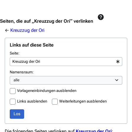
Jump to content
Seiten, die auf „Kreuzzug der Ori“ verlinken
←
Kreuzzug der Ori
Links auf diese Seite
Seite:
3639
2133
346.358
Namensraum:
Navigation
Vorlageneinbindungen ausblenden
Hauptseite
Links ausblenden
Weiterleitungen ausblenden
Von A bis Z
Los
Zufälliger Artikel
Die folgenden Seiten verlinken auf
Kreuzzug der Ori
: