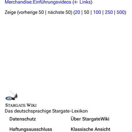
Letzte Änderungen
Merchandise:Einführungsvideos
(
← Links
)
FAQ
Zeige (
vorherige 50
|
nächste 50
) (
20
|
50
|
100
|
250
|
500
)
Wiki-Diskussion
Anfragen
Administrations-Übersicht
Löschantrag
Vandalismus melden
Technik-Zentrale
Admin-Anfragen
Bot-Anfragen
Das deutschsprachige Stargate-Lexikon
Kontakt
Nicht angemeldet
Datenschutz
Über StargateWiki
Übersicht
Ihre IP-Adresse wird öffentlich sichtbar sein, wenn Sie
Haftungsausschluss
Klassische Ansicht
Änderungen vornehmen.