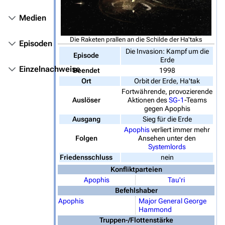
Überblick
Medien
Stargate SG-1
Die Raketen prallen an die Schilde der Ha'taks
Episoden
Stargate Atlantis
Die Invasion: Kampf um die
Episode
Erde
Stargate Universe
Einzelnachweise
Beendet
1998
Ort
Orbit der Erde, Ha'tak
Stargate Origins
Fortwährende, provozierende
Auslöser
Aktionen des
SG-1
-Teams
Stargate Infinity
gegen Apophis
Ausgang
Sieg für die Erde
Stargate-Romane
Apophis
verliert immer mehr
Folgen
Ansehen unter den
Filme
Systemlords
Friedensschluss
nein
Das Stargate-Universum
Konfliktparteien
Apophis
Tau'ri
Themenportal
Befehlshaber
Personen
Apophis
Major General
George
Hammond
Völker
Truppen-/Flottenstärke