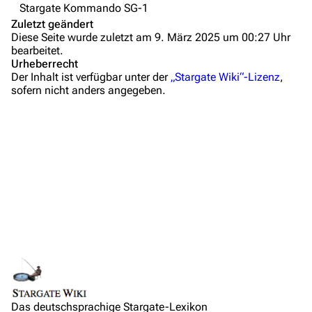
Stargate Kommando SG-1
Anfragen
Zuletzt geändert
Diese Seite wurde zuletzt am 9. März 2025 um 00:27 Uhr
Administrations-Übersicht
bearbeitet.
Urheberrecht
Löschantrag
Der Inhalt ist verfügbar unter der
„Stargate Wiki“-Lizenz
,
sofern nicht anders angegeben.
Vandalismus melden
Technik-Zentrale
Admin-Anfragen
Bot-Anfragen
Kontakt
Übersicht
Ausgangssituation
E-Mail
Links auf diese Seite
Verlauf
Feedback
Änderungen an verlinkten Seiten
Resultat
IRC-Channel
Das deutschsprachige Stargate-Lexikon
Permanenter Link