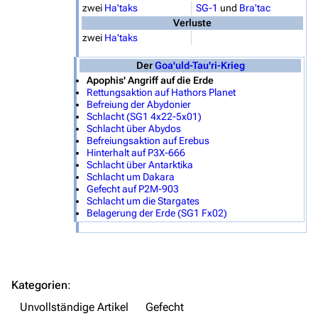
zwei
Ha'taks
SG-1
und
Bra'tac
Orte
Verluste
zwei
Ha'taks
Objekte
Der
Goa'uld-Tau'ri-Krieg
Zeitleiste
Apophis' Angriff auf die Erde
Rettungsaktion auf Hathors Planet
Fanprojekte
Befreiung der Abydonier
Schlacht (SG1 4x22-5x01)
Kommerzielles
Schlacht über Abydos
Befreiungsaktion auf Erebus
Mitmachen
Hinterhalt auf P3X-666
Schlacht über Antarktika
Schlacht um Dakara
Hilfe
Gefecht auf P2M-903
Schlacht um die Stargates
Autorenportal
Belagerung der Erde (SG1 Fx02)
Themengruppen
Letzte Änderungen
FAQ
Kategorien
:
Wiki-Diskussion
Unvollständige Artikel
Gefecht