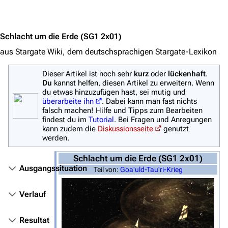
Jump to content
Schlacht um die Erde
(SG1 2x01)
aus Stargate Wiki, dem deutschsprachigen Stargate-Lexikon
3638
2133
346.354
Dieser Artikel ist noch sehr
kurz
oder
lückenhaft
.
Du
kannst helfen, diesen Artikel zu erweitern. Wenn
du etwas hinzuzufügen hast, sei mutig und
überarbeite ihn
. Dabei kann man fast nichts
Navigation
falsch machen! Hilfe und Tipps zum Bearbeiten
findest du im
Tutorial
. Bei Fragen und Anregungen
Hauptseite
kann zudem die
Diskussionsseite
genutzt
werden.
Von A bis Z
Schlacht um die Erde (SG1 2x01)
Zufälliger Artikel
Ausgangssituation
Teil von:
Goa'uld-Tau'ri-Krieg
Spezialseiten
Verlauf
Datei hochladen
Resultat
Filme und Serien