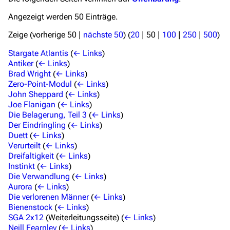
Angezeigt werden 50 Einträge.
Navigation
Zeige (
vorherige 50
|
nächste 50
) (
20
|
50
|
100
|
250
|
500
)
Hauptseite
Stargate Atlantis
(
← Links
)
Von A bis Z
Antiker
(
← Links
)
Brad Wright
(
← Links
)
Zufälliger Artikel
Zero-Point-Modul
(
← Links
)
Spezialseiten
John Sheppard
(
← Links
)
Joe Flanigan
(
← Links
)
Datei hochladen
Die Belagerung, Teil 3
(
← Links
)
Der Eindringling
(
← Links
)
Duett
(
← Links
)
Filme und Serien
Verurteilt
(
← Links
)
Überblick
Dreifaltigkeit
(
← Links
)
Instinkt
(
← Links
)
Stargate SG-1
Die Verwandlung
(
← Links
)
Aurora
(
← Links
)
Stargate Atlantis
Die verlorenen Männer
(
← Links
)
Bienenstock
(
← Links
)
Stargate Universe
SGA 2x12
(Weiterleitungsseite)
(
← Links
)
Neill Fearnley
(
← Links
)
Stargate Origins