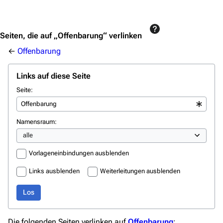
Jump to content
Seiten, die auf „Offenbarung“ verlinken
←
Offenbarung
Links auf diese Seite
Seite:
Namensraum:
Vorlageneinbindungen ausblenden
Links ausblenden
Weiterleitungen ausblenden
Los
3638
2133
346.354
Die folgenden Seiten verlinken auf
Offenbarung
: