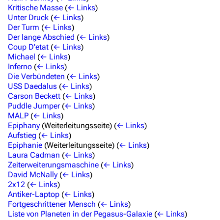
Kritische Masse
(
← Links
)
Stargate Infinity
Unter Druck
(
← Links
)
Der Turm
(
← Links
)
Stargate-Romane
Der lange Abschied
(
← Links
)
Coup D'etat
(
← Links
)
Filme
Michael
(
← Links
)
Inferno
(
← Links
)
Das Stargate-Universum
Die Verbündeten
(
← Links
)
USS Daedalus
(
← Links
)
Themenportal
Carson Beckett
(
← Links
)
Puddle Jumper
(
← Links
)
Personen
MALP
(
← Links
)
Epiphany
(Weiterleitungsseite)
(
← Links
)
Völker
Aufstieg
(
← Links
)
Epiphanie
(Weiterleitungsseite)
(
← Links
)
Orte
Laura Cadman
(
← Links
)
Objekte
Zeiterweiterungsmaschine
(
← Links
)
David McNally
(
← Links
)
Zeitleiste
2x12
(
← Links
)
Antiker-Laptop
(
← Links
)
Fanprojekte
Fortgeschrittener Mensch
(
← Links
)
Liste von Planeten in der Pegasus-Galaxie
(
← Links
)
Kommerzielles