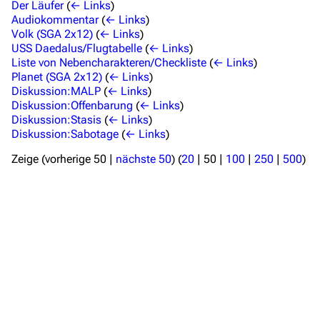
Der Läufer
(
← Links
)
Audiokommentar
(
← Links
)
Mitmachen
Volk (SGA 2x12)
(
← Links
)
USS Daedalus/Flugtabelle
(
← Links
)
Hilfe
Liste von Nebencharakteren/Checkliste
(
← Links
)
Planet (SGA 2x12)
(
← Links
)
Autorenportal
Diskussion:MALP
(
← Links
)
Themengruppen
Diskussion:Offenbarung
(
← Links
)
Diskussion:Stasis
(
← Links
)
Letzte Änderungen
Diskussion:Sabotage
(
← Links
)
FAQ
Zeige (
vorherige 50
|
nächste 50
) (
20
|
50
|
100
|
250
|
500
)
Wiki-Diskussion
Anfragen
Administrations-Übersicht
Löschantrag
Vandalismus melden
Technik-Zentrale