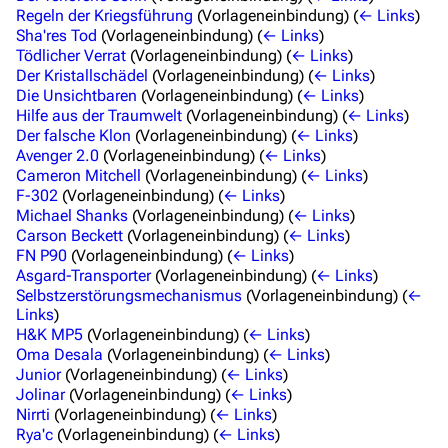
Regeln der Kriegsführung
(Vorlageneinbindung)
(
← Links
)
Stargate Origins
Sha'res Tod
(Vorlageneinbindung)
(
← Links
)
Tödlicher Verrat
(Vorlageneinbindung)
(
← Links
)
Stargate Infinity
Der Kristallschädel
(Vorlageneinbindung)
(
← Links
)
Die Unsichtbaren
(Vorlageneinbindung)
(
← Links
)
Stargate-Romane
Hilfe aus der Traumwelt
(Vorlageneinbindung)
(
← Links
)
Der falsche Klon
(Vorlageneinbindung)
(
← Links
)
Filme
Avenger 2.0
(Vorlageneinbindung)
(
← Links
)
Cameron Mitchell
(Vorlageneinbindung)
(
← Links
)
Das Stargate-Universum
F-302
(Vorlageneinbindung)
(
← Links
)
Michael Shanks
(Vorlageneinbindung)
(
← Links
)
Themenportal
Carson Beckett
(Vorlageneinbindung)
(
← Links
)
FN P90
(Vorlageneinbindung)
(
← Links
)
Personen
Asgard-Transporter
(Vorlageneinbindung)
(
← Links
)
Selbstzerstörungsmechanismus
(Vorlageneinbindung)
(
←
Völker
Links
)
Orte
H&K MP5
(Vorlageneinbindung)
(
← Links
)
Oma Desala
(Vorlageneinbindung)
(
← Links
)
Objekte
Junior
(Vorlageneinbindung)
(
← Links
)
Jolinar
(Vorlageneinbindung)
(
← Links
)
Zeitleiste
Nirrti
(Vorlageneinbindung)
(
← Links
)
Rya'c
(Vorlageneinbindung)
(
← Links
)
Fanprojekte