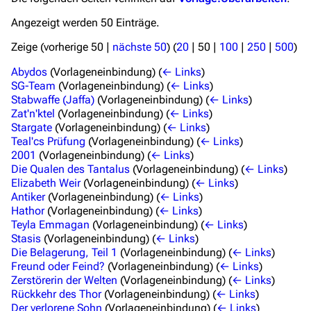
3638
2133
346.354
Angezeigt werden 50 Einträge.
Zeige (
vorherige 50
|
nächste 50
) (
20
|
50
|
100
|
250
|
500
)
Navigation
Abydos
(Vorlageneinbindung)
(
← Links
)
Hauptseite
SG-Team
(Vorlageneinbindung)
(
← Links
)
Stabwaffe (Jaffa)
(Vorlageneinbindung)
(
← Links
)
Von A bis Z
Zat'n'ktel
(Vorlageneinbindung)
(
← Links
)
Stargate
(Vorlageneinbindung)
(
← Links
)
Zufälliger Artikel
Teal'cs Prüfung
(Vorlageneinbindung)
(
← Links
)
Spezialseiten
2001
(Vorlageneinbindung)
(
← Links
)
Die Qualen des Tantalus
(Vorlageneinbindung)
(
← Links
)
Datei hochladen
Elizabeth Weir
(Vorlageneinbindung)
(
← Links
)
Antiker
(Vorlageneinbindung)
(
← Links
)
Filme und Serien
Hathor
(Vorlageneinbindung)
(
← Links
)
Teyla Emmagan
(Vorlageneinbindung)
(
← Links
)
Überblick
Stasis
(Vorlageneinbindung)
(
← Links
)
Die Belagerung, Teil 1
(Vorlageneinbindung)
(
← Links
)
Stargate SG-1
Freund oder Feind?
(Vorlageneinbindung)
(
← Links
)
Zerstörerin der Welten
(Vorlageneinbindung)
(
← Links
)
Stargate Atlantis
Rückkehr des Thor
(Vorlageneinbindung)
(
← Links
)
Der verlorene Sohn
(Vorlageneinbindung)
(
← Links
)
Stargate Universe