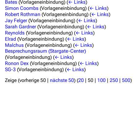
Bates
(Vorlageneinbindung)
(
← Links
)
Simon Coombs
(Vorlageneinbindung)
(
← Links
)
Kommerzielles
Robert Rothman
(Vorlageneinbindung)
(
← Links
)
Jay Felger
(Vorlageneinbindung)
(
← Links
)
Mitmachen
Sarah Gardner
(Vorlageneinbindung)
(
← Links
)
Reynolds
(Vorlageneinbindung)
(
← Links
)
Hilfe
Elrad
(Vorlageneinbindung)
(
← Links
)
Malchus
(Vorlageneinbindung)
(
← Links
)
Autorenportal
Besprechungsraum (Stargate-Center)
Themengruppen
(Vorlageneinbindung)
(
← Links
)
Ronon Dex
(Vorlageneinbindung)
(
← Links
)
Letzte Änderungen
SG-3
(Vorlageneinbindung)
(
← Links
)
FAQ
Zeige (
vorherige 50
|
nächste 50
) (
20
|
50
|
100
|
250
|
500
)
Wiki-Diskussion
Anfragen
Administrations-Übersicht
Löschantrag