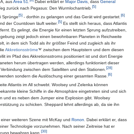
OA, aus
Area 51
.
Dabei erklärt er
Major
Davis
, dass
General
[
5
]
en Weg zurück nach Pegasus: Den Wurmlochantrieb.
[
5
]
[
6
]
ei Sprünge
- dorthin zu gelangen und das Gerät wird gestartet.
[
5
]
nd der Countdown läuft weiter.
Es stellt sich heraus, dass Atlantis
rnt. Es gelingt, die Energie für einen letzten Sprung aufzutreiben,
gebung zeigt jedoch einen bewohnbaren Planeten in Reichweite
, in dem sich Todd als ihr größter Feind und zugleich als ihr
die
Akkretionsströme
zwischen dem Hauptstern und dem diesen
it im Pfad des Akkretionsstroms positioniert ist und dort Energie
neten herum übertragen werden, allerdings funktioniert dieser
[
28
]
er Verbindung zwischen dem Satelliten und den Stationen.
[
6
]
bzuwenden sondern die Auslöschung einer gesamten Rasse.
ite Atlantis im All schwebt. Woolsey und Zelenka können
ekannte kleine Schiffe in die Atmosphäre eingetreten sind und sich
aben und es neben dem Jumper eine Explosion gibt. Woolsey
rstützung zu schicken. Sheppard lehnt allerdings ab, da sie ihn
in einer weiteren Szene mit McKay und
Ronon
. Dabei erklärt er, dass
 einer Technologie vorzunehmen. Nach seiner Zeitreise hat er
[
30
]
störung bewahren kann.