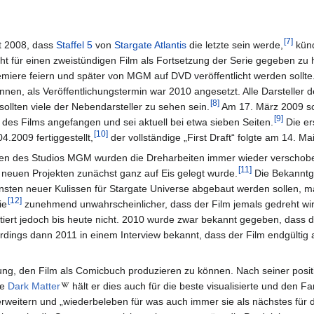
[
7
]
t 2008, dass
Staffel 5
von
Stargate Atlantis
die letzte sein werde,
künd
t für einen zweistündigen Film als Fortsetzung der Serie gegeben zu
iere feiern und später von MGM auf DVD veröffentlicht werden sollte
nnen, als Veröffentlichungstermin war 2010 angesetzt. Alle Darsteller 
[
8
]
sollten viele der Nebendarsteller zu sehen sein.
Am 17. März 2009 s
[
9
]
des Films angefangen und sei aktuell bei etwa sieben Seiten.
Die er
[
10
]
4.2009 fertiggestellt,
der vollständige „First Draft“ folgte am 14. Ma
iten des Studios MGM wurden die Dreharbeiten immer wieder verschoben
[
11
]
neuen Projekten zunächst ganz auf Eis gelegt wurde.
Die Bekanntg
gunsten neuer Kulissen für Stargate Universe abgebaut werden sollen, 
[
12
]
ie
zunehmend unwahrscheinlicher, dass der Film jemals gedreht wir
iert jedoch bis heute nicht. 2010 wurde zwar bekannt gegeben, dass 
rdings dann 2011 in einem Interview bekannt, dass der Film endgültig a
ung, den Film als Comicbuch produzieren zu können. Nach seiner posit
he
Dark Matter
hält er dies auch für die beste visualisierte und den F
weitern und „wiederbeleben für was auch immer sie als nächstes für 