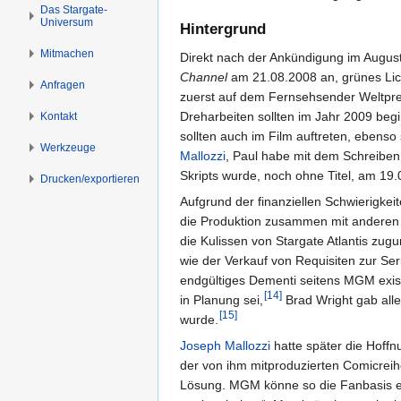
n
n
Das Stargate-
Universum
s
g
Hintergrund
p
e
Mitmachen
Direkt nach der Ankündigung im Augus
r
n
Channel
am 21.08.2008 an, grünes Lich
i
Anfragen
zuerst auf dem Fernsehsender Weltprem
n
Dreharbeiten sollten im Jahr 2009 begi
Kontakt
g
sollten auch im Film auftreten, ebenso 
e
Werkzeuge
Mallozzi
, Paul habe mit dem Schreiben 
n
Skripts wurde, noch ohne Titel, am 19.0
Drucken/­exportieren
Aufgrund der finanziellen Schwierigke
die Produktion zusammen mit anderen 
die Kulissen von Stargate Atlantis zu
wie der Verkauf von Requisiten zur Ser
endgültiges Dementi seitens MGM exist
[
14
]
in Planung sei,
Brad Wright gab alle
[
15
]
wurde.
Joseph Mallozzi
hatte später die Hoffn
der von ihm mitproduzierten Comicrei
Lösung. MGM könne so die Fanbasis er