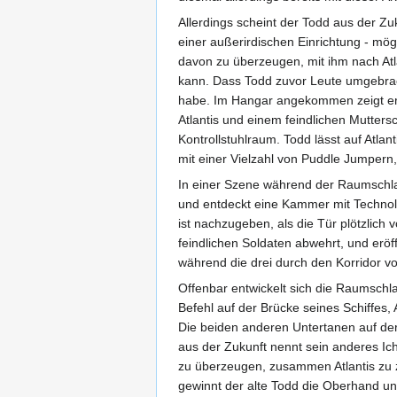
Allerdings scheint der Todd aus der Zu
einer außerirdischen Einrichtung - mög
davon zu überzeugen, mit ihm nach Atla
kann. Dass Todd zuvor Leute umgebrac
habe. Im Hangar angekommen zeigt er Mc
Atlantis und einem feindlichen Mutters
Kontrollstuhlraum. Todd lässt auf Atlan
mit einer Vielzahl von Puddle Jumpern,
In einer Szene während der Raumschlac
und entdeckt eine Kammer mit Technolog
ist nachzugeben, als die Tür plötzlic
feindlichen Soldaten abwehrt, und erö
während die drei durch den Korridor v
Offenbar entwickelt sich die Raumschlac
Befehl auf der Brücke seines Schiffes,
Die beiden anderen Untertanen auf de
aus der Zukunft nennt sein anderes Ich
zu überzeugen, zusammen Atlantis zu 
gewinnt der alte Todd die Oberhand und