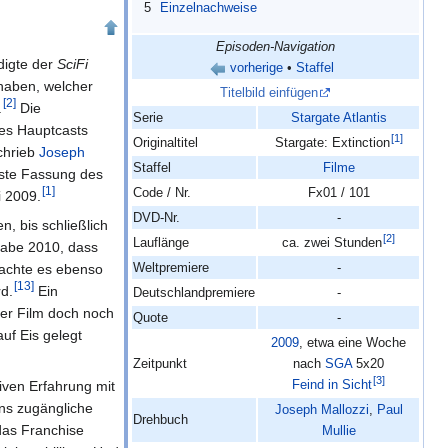
5
Einzelnachweise
Episoden-Navigation
igte der
SciFi
vorherige
•
Staffel
 haben, welcher
Titelbild einfügen
[
2
]
.
Die
Serie
Stargate Atlantis
des Hauptcasts
[
1
]
Originaltitel
Stargate: Extinction
chrieb
Joseph
Staffel
Filme
ste Fassung des
[
1
]
Code / Nr.
Fx01 / 101
i 2009.
DVD-Nr.
-
, bis schließlich
[
2
]
Lauflänge
ca. zwei Stunden
abe 2010, dass
Weltpremiere
-
machte es ebenso
[
13
]
d.
Ein
Deutschlandpremiere
-
der Film doch noch
Quote
-
uf Eis gelegt
2009
, etwa eine Woche
Zeitpunkt
nach
SGA
5x20
[
3
]
Feind in Sicht
iven Erfahrung mit
ans zugängliche
Joseph Mallozzi
,
Paul
Drehbuch
das Franchise
Mullie