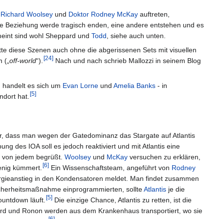
t
Richard Woolsey
und
Doktor
Rodney McKay
auftreten,
eine Beziehung werde tragisch enden, eine andere entstehen und es
int sind wohl Sheppard und
Todd
, siehe auch unten.
ätte diese Szenen auch ohne die abgerissenen Sets mit visuellen
[
24
]
 („
off-world
“).
Nach und nach schrieb Mallozzi in seinem Blog
, handelt es sich um
Evan Lorne
und
Amelia Banks
- in
[
5
]
ndort hat.
ar, dass man wegen der Gatedominanz das Stargate auf Atlantis
ng des IOA soll es jedoch reaktiviert und mit Atlantis eine
t von jedem begrüßt.
Woolsey
und
McKay
versuchen zu erklären,
[
6
]
enig kümmert.
Ein Wissenschaftsteam, angeführt von
Rodney
gieanstieg in den Kondensatoren meldet. Man findet zusammen
cherheitsmaßnahme einprogrammierten, sollte
Atlantis
je die
[
5
]
untdown läuft.
Die einzige Chance, Atlantis zu retten, ist die
rd und Ronon werden aus dem Krankenhaus transportiert, wo sie
[
6
]