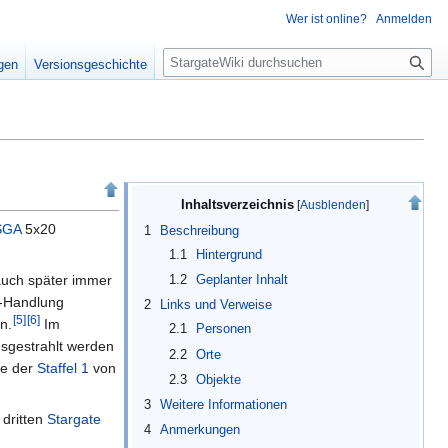
Wer ist online?
Anmelden
S
igen
Versionsgeschichte
u
c
h
e
Inhaltsverzeichnis
SGA
5x20
1
Beschreibung
1.1
Hintergrund
auch später immer
1.2
Geplanter Inhalt
n-Handlung
2
Links und Verweise
[
5
]
[
6
]
n.
Im
2.1
Personen
usgestrahlt werden
2.2
Orte
te der
Staffel 1
von
2.3
Objekte
3
Weitere Informationen
dritten
Stargate
4
Anmerkungen