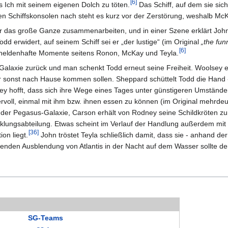
[
6
]
s Ich mit seinem eigenen Dolch zu töten.
Das Schiff, auf dem sie sic
 Schiffskonsolen nach steht es kurz vor der Zerstörung, weshalb Mc
ür das große Ganze zusammenarbeiten, und in einer Szene erklärt Jo
Todd erwidert, auf seinem Schiff sei er „der lustige“ (im Original
„the fun
[
6
]
ge heldenhafte Momente seitens Ronon, McKay und Teyla.
Galaxie zurück und man schenkt Todd erneut seine Freiheit. Woolsey erk
 er sonst nach Hause kommen sollen. Sheppard schüttelt Todd die Hand 
ey hofft, dass sich ihre Wege eines Tages unter günstigeren Umstände
voll, einmal mit ihm bzw. ihnen essen zu können (im Original mehrdeu
in der Pegasus-Galaxie, Carson erhält von Rodney seine Schildkröten z
klungsabteilung. Etwas scheint im Verlauf der Handlung außerdem mit
[
36
]
on liegt.
John tröstet Teyla schließlich damit, dass sie - anhand de
enden Ausblendung von Atlantis in der Nacht auf dem Wasser sollte de
SG-Teams