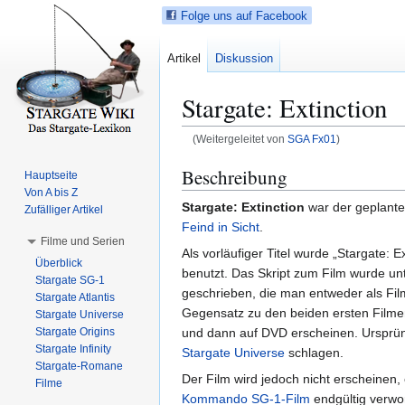
Folge uns auf Facebook
Artikel
Diskussion
Stargate: Extinction
(Weitergeleitet von
SGA Fx01
)
Z
Z
Beschreibung
Hauptseite
u
u
Von A bis Z
Stargate: Extinction
war der geplante,
r
r
Zufälliger Artikel
Feind in Sicht
.
N
S
Filme und Serien
a
u
Als vorläufiger Titel wurde „Stargate: Ex
Überblick
v
c
benutzt. Das Skript zum Film wurde un
Stargate SG-1
i
h
geschrieben, die man entweder als Film 
Stargate Atlantis
g
e
Gegensatz zu den beiden ersten Film
Stargate Universe
a
s
Stargate Origins
und dann auf DVD erscheinen. Ursprüng
t
p
Stargate Infinity
Stargate Universe
schlagen.
Stargate-Romane
i
r
Der Film wird jedoch nicht erscheinen
Filme
o
i
Kommando SG-1-Film
endgültig verwo