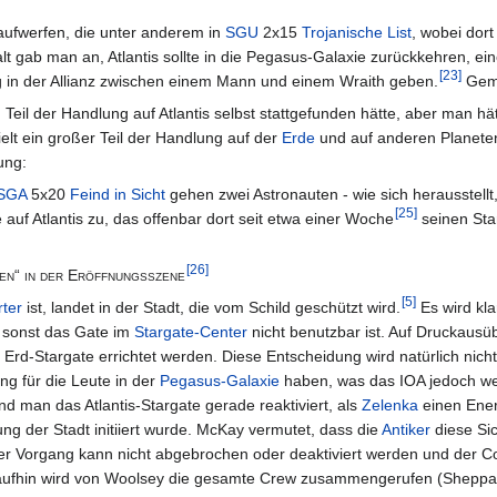
aufwerfen, die unter anderem in
SGU
2x15
Trojanische List
, wobei dor
alt gab man an, Atlantis sollte in die Pegasus-Galaxie zurückkehren, 
[
23
]
 in der Allianz zwischen einem Mann und einem Wraith geben.
Geme
n Teil der Handlung auf Atlantis selbst stattgefunden hätte, aber man h
lt ein großer Teil der Handlung auf der
Erde
und auf anderen Planeten
ung:
SGA
5x20
Feind in Sicht
gehen zwei Astronauten - wie sich herausstellt
[
25
]
f Atlantis zu, das offenbar dort seit etwa einer Woche
seinen Sta
[
26
]
ten“ in der Eröffnungsszene
[
5
]
ter
ist, landet in der Stadt, die vom Schild geschützt wird.
Es wird kl
 sonst das Gate im
Stargate-Center
nicht benutzbar ist. Auf Druckausübu
rd-Stargate errichtet werden. Diese Entscheidung wird natürlich nich
ng für die Leute in der
Pegasus-Galaxie
haben, was das IOA jedoch w
nd man das Atlantis-Stargate gerade reaktiviert, als
Zelenka
einen Ener
ung der Stadt initiiert wurde. McKay vermutet, dass die
Antiker
diese Si
er Vorgang kann nicht abgebrochen oder deaktiviert werden und der Co
raufhin wird von Woolsey die gesamte Crew zusammengerufen (Sheppa