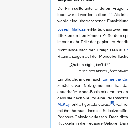
Der Film sollte unter anderem Fragen 
[
22
]
beantwortet werden sollten.
Als Inh
werde eine überraschende Entwicklung
Joseph Mallozzi
erklärte, dass zwar ei
Effekten drehen können. Außerdem spie
immer mehr Teile der geplanten Handl
Nicht lange nach den Ereignissen aus
Raumanzügen auf der Mondoberfläche au
„Quite a sight, isn't it?“
—
einer der beiden „Astronau
Ein Shuttle, in dem auch
Samantha Car
zunächst vom Netz genommen hat, da
dauerhafte Mond-Basis mit dem neuen E
dass sie nach wie vor eine Verantwortu
[
5
]
McKay
, erklärt gerade etwas,
, währe
mit ihm heraus, dass die Selbstzerstör
Pegasus-Galaxie verlassen. Doch dies
Rückkehr in die Pegasus-Galaxie. Da