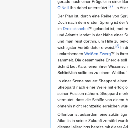
gerade nach einer Prügelei in einer B
[
27
]
O'Neill
ihn dabei unterstützt.
In Atla
Der Plan ist, durch eine Reihe von S
Doch nach dem ersten Sprung ist der W
im
Dreiecksnebel
gelandet ist, mehre
und Atlantis landet in der Nähe einer 
und man reist dorthin, um Hilfe zu bek
[
3
]
wichtigster Verbündeter erweist.
In di
umkreisenden
Weißen Zwerg
in ihre
sammelt. Die gesammelte Energie soll 
Schritt laut Kara, einer ihrer Wissens
Schließlich sollte es zu einem Wettla
In einer Szene steuert Sheppard eine
Sheppard nach einer Weile mit erfolglo
seiner Position nähern. Sheppard merk
vermutet, dass die Schiffe von einem M
ohnehin nicht rechtzeitig erreichen wü
Offenbar ist außerdem eine zukünftige
Atlantis in seiner Zukunft zerstört wu
diesmal allerdings bereits mit dieser 