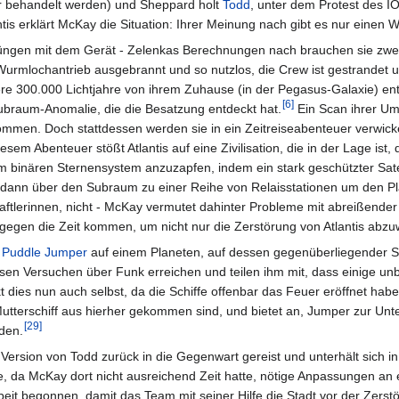
ar behandelt werden) und Sheppard holt
Todd
, unter dem Protest des I
ntis erklärt McKay die Situation: Ihrer Meinung nach gibt es nur ein
prüngen mit dem Gerät - Zelenkas Berechnungen nach brauchen sie zw
urmlochantrieb ausgebrannt und so nutzlos, die Crew ist gestrandet u
re 300.000 Lichtjahre von ihrem Zuhause (in der Pegasus-Galaxie) entfe
[
6
]
Subraum-Anomalie, die die Besatzung entdeckt hat.
Ein Scan ihrer Um
ommen. Doch stattdessen werden sie in ein Zeitreiseabenteuer verwickelt
esem Abenteuer stößt Atlantis auf eine Zivilisation, die in der Lage ist, 
m binären Sternensystem anzuzapfen, indem ein stark geschützter Satell
dann über den Subraum zu einer Reihe von Relaisstationen um den Pla
chaftlerinnen, nicht - McKay vermutet dahinter Probleme mit abreißend
uf gegen die Zeit kommen, um nicht nur die Zerstörung von Atlantis a
n
Puddle Jumper
auf einem Planeten, auf dessen gegenüberliegender Se
sen Versuchen über Funk erreichen und teilen ihm mit, dass einige unb
t dies nun auch selbst, da die Schiffe offenbar das Feuer eröffnet h
utterschiff aus hierher gekommen sind, und bietet an, Jumper zur Unte
[
29
]
rden.
 Version von Todd zurück in die Gegenwart gereist und unterhält sich 
rde, da McKay dort nicht ausreichend Zeit hatte, nötige Anpassungen an
Arbeit begonnen, damit das Team mit seiner Hilfe die Stadt vor der Zer