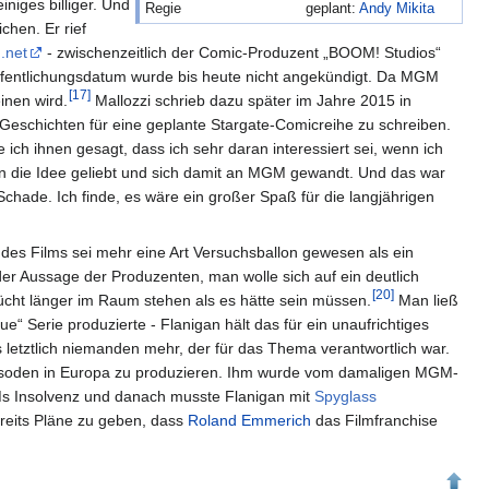
niges billiger. Und
Regie
geplant:
Andy Mikita
chen. Er rief
.net
- zwischenzeitlich der Comic-Produzent „BOOM! Studios“
röffentlichungsdatum wurde bis heute nicht angekündigt. Da MGM
[
17
]
inen wird.
Mallozzi schrieb dazu später im Jahre 2015 in
r Geschichten für eine geplante Stargate-Comicreihe zu schreiben.
e ich ihnen gesagt, dass ich sehr daran interessiert sei, wenn ich
aben die Idee geliebt und sich damit an MGM gewandt. Und das war
chade. Ich finde, es wäre ein großer Spaß für die langjährigen
 des Films sei mehr eine Art Versuchsballon gewesen als ein
 Aussage der Produzenten, man wolle sich auf ein deutlich
[
20
]
ücht länger im Raum stehen als es hätte sein müssen.
Man ließ
e“ Serie produzierte - Flanigan hält das für ein unaufrichtiges
letztlich niemanden mehr, der für das Thema verantwortlich war.
Episoden in Europa zu produzieren. Ihm wurde vom damaligen MGM-
GMs Insolvenz und danach musste Flanigan mit
Spyglass
reits Pläne zu geben, dass
Roland Emmerich
das Filmfranchise