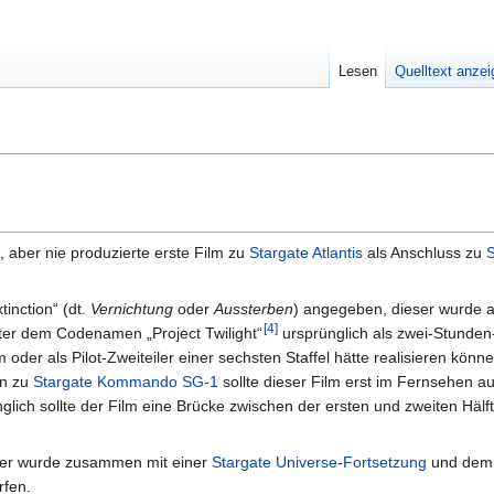
Lesen
Quelltext anze
 aber nie produzierte erste Film zu
Stargate Atlantis
als Anschluss zu
tinction“ (dt.
Vernichtung
oder
Aussterben
) angegeben, dieser wurde 
[
4
]
ter dem Codenamen „Project Twilight“
ursprünglich als zwei-Stunde
oder als Pilot-Zweiteiler einer sechsten Staffel hätte realisieren könne
en zu
Stargate Kommando SG-1
sollte dieser Film erst im Fernsehen a
lich sollte der Film eine Brücke zwischen der ersten und zweiten Hälf
, er wurde zusammen mit einer
Stargate Universe
-
Fortsetzung
und dem 
rfen.