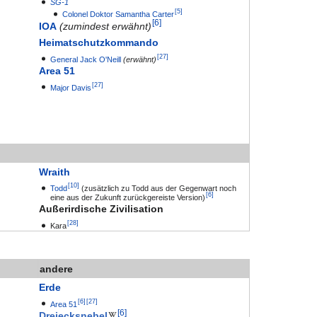
SG-1
[
5
]
Colonel
Doktor
Samantha Carter
[
6
]
IOA
(zumindest erwähnt)
Heimatschutzkommando
[
27
]
General
Jack O'Neill
(erwähnt)
Area 51
[
27
]
Major
Davis
Wraith
[
10
]
Todd
(zusätzlich zu Todd aus der Gegenwart noch
[
6
]
eine aus der Zukunft zurückgereiste Version)
Außerirdische Zivilisation
[
28
]
Kara
andere
Erde
[
6
]
[
27
]
Area 51
[
6
]
Dreiecksnebel