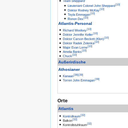
Team Sheppard
[
10
]
Lieutenant Colonel
John Sheppard
[
10
]
Doktor
Rodney McKay
[
10
]
Teyla Emmagan
[
10
]
Ronon Dex
Atlantis-Personal
[
10
]
Richard Woolsey
[
10
]
Doktor
Jennifer Keller
[
10
]
Doktor
Carson Beckett (Klon)
[
10
]
Doktor
Radek Zelenka
[
10
]
Major
Evan Lorne
[
10
]
Amelia Banks
[
10
]
Chuck
Außerirdische
Athosianer
[
38
]
[
39
]
Kanaan
[
39
]
Torren John Emmagan
Orte
Atlantis
[
32
]
Kontrollraum
[
32
]
Balkon
[
32
]
Kontrollstuhlraum