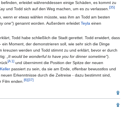
h befinden, erleidet währenddessen einige Schäden, es kommt zu
[
35
]
Kay und Todd sich auf den Weg machen, um es zu verlassen.
hn, wenn er etwas wählen müsste, was ihm an Todd am besten
ny one“
) genannt worden. Außerdem erleidet
Teyla
einen
lärt, Todd habe schließlich die Stadt gerettet. Todd erwidert, dass
- ein Moment, der demonstrieren soll, wie sehr sich die Dinge
n kreuzen werden und Todd stimmt zu und erklärt, bevor er durch
tig:
„It would be wonderful to have you for dinner sometime“
).
[
A 1
]
urück
und übernimmt die Position der Spitze der neuen
Keller
passiert zu sein, da sie am Ende, offenbar bewusstlos und
r neuen Erkenntnisse durch die Zeitreise - dazu bestimmt sind,
[
6
]
[
37
]
r Film enden.