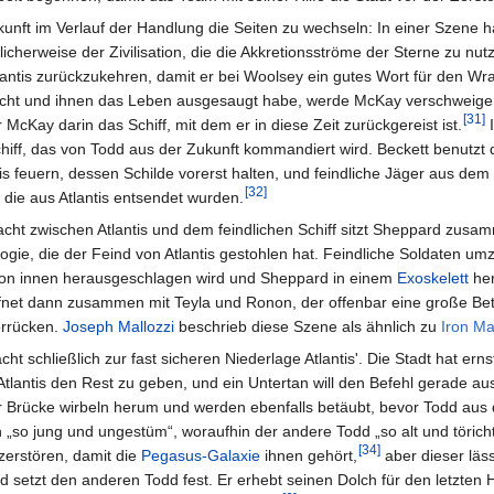
kunft im Verlauf der Handlung die Seiten zu wechseln: In einer Szene h
licherweise der Zivilisation, die die Akkretionsströme der Sterne zu 
ntis zurückzukehren, damit er bei Woolsey ein gutes Wort für den Wra
ht und ihnen das Leben ausgesaugt habe, werde McKay verschweigen. 
[
31
]
Kay darin das Schiff, mit dem er in diese Zeit zurückgereist ist.
I
chiff, das von Todd aus der Zukunft kommandiert wird. Beckett benutzt
tis feuern, dessen Schilde vorerst halten, und feindliche Jäger aus dem
[
32
]
 die aus Atlantis entsendet wurden.
ht zwischen Atlantis und dem feindlichen Schiff sitzt Sheppard zusamm
ie, die der Feind von Atlantis gestohlen hat. Feindliche Soldaten um
h von innen herausgeschlagen wird und Sheppard in einem
Exoskelett
her
ffnet dann zusammen mit Teyla und Ronon, der offenbar eine große Bet
orrücken.
Joseph Mallozzi
beschrieb diese Szene als ähnlich zu
Iron M
ht schließlich zur fast sicheren Niederlage Atlantis'. Die Stadt hat ern
 Atlantis den Rest zu geben, und ein Untertan will den Befehl gerade au
r Brücke wirbeln herum und werden ebenfalls betäubt, bevor Todd aus 
 „so jung und ungestüm“, woraufhin der andere Todd „so alt und töricht
[
34
]
zerstören, damit die
Pegasus-Galaxie
ihnen gehört,
aber dieser läss
 setzt den anderen Todd fest. Er erhebt seinen Dolch für den letzten