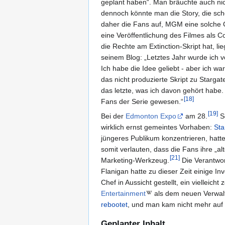
geplant haben“. Man bräuchte auch nich
dennoch könnte man die Story, die scho
daher die Fans auf, MGM eine solche 
eine Veröffentlichung des Filmes als 
die Rechte am Extinction-Skript hat, li
seinem Blog: „Letztes Jahr wurde ich v
Ich habe die Idee geliebt - aber ich wa
das nicht produzierte Skript zu Starga
das letzte, was ich davon gehört habe.
[
18
]
Fans der Serie gewesen.“
[
19
]
Bei der
Edmonton Expo
am 28.
S
wirklich ernst gemeintes Vorhaben:
Sta
jüngeres Publikum konzentrieren, hatt
somit verlauten, dass die Fans ihre „al
[
21
]
Marketing-Werkzeug.
Die Verantwor
Flanigan hatte zu dieser Zeit einige
Chef in Aussicht gestellt, ein vielle
Entertainment
als dem neuen Verwalt
rebootet
, und man kam nicht mehr auf 
Geplanter Inhalt