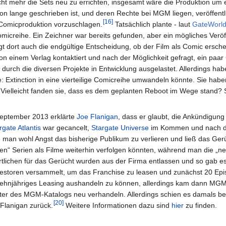
t mehr die Sets neu zu errichten, insgesamt wäre die Produktion um ei
n lange geschrieben ist, und deren Rechte bei MGM liegen, veröffentli
[
16
]
Comicproduktion vorzuschlagen.
Tatsächlich plante - laut
GateWorld
Comicreihe. Ein Zeichner war bereits gefunden, aber ein mögliches Ve
egt dort auch die endgültige Entscheidung, ob der Film als Comic ersche
on einem Verlag kontaktiert und nach der Möglichkeit gefragt, ein paa
r durch die diversen Projekte in Entwicklung ausgelastet. Allerdings hab
te: Extinction in eine vierteilige Comicreihe umwandeln könnte. Sie h
 Vielleicht fanden sie, dass es dem geplanten Reboot im Wege stand? S
eptember 2013 erklärte
Joe Flanigan
, dass er glaubt, die Ankündigung
rgate Atlantis
war gecancelt,
Stargate Universe
im Kommen und nach der
e man wohl Angst das bisherige Publikum zu verlieren und ließ das Ger
ten“ Serien als Filme weiterhin verfolgen könnten, während man die „neu
tlichen für das Gerücht wurden aus der Firma entlassen und so gab es 
 Investoren versammelt, um das Franchise zu leasen und zunächst 20 
icht zehnjähriges Leasing aushandeln zu können, allerdings kam dann M
er des MGM-Katalogs neu verhandeln. Allerdings schien es damals be
[
20
]
Flanigan zurück.
Weitere Informationen dazu sind
hier
zu finden.