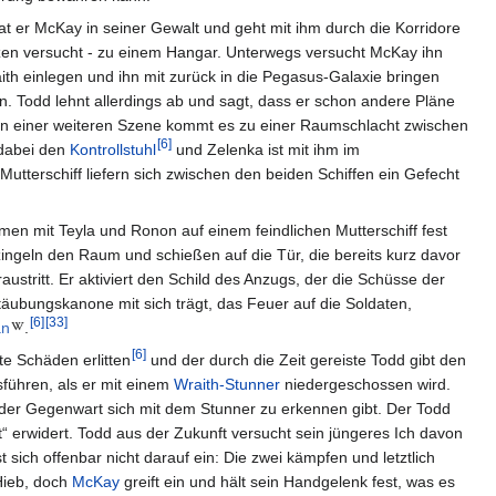
at er McKay in seiner Gewalt und geht mit ihm durch die Korridore
nutzen versucht - zu einem Hangar. Unterwegs versucht McKay ihn
ith einlegen und ihn mit zurück in die Pegasus-Galaxie bringen
Todd lehnt allerdings ab und sagt, dass er schon andere Pläne
n einer weiteren Szene kommt es zu einer Raumschlacht zwischen
[
6
]
 dabei den
Kontrollstuhl
und Zelenka ist mit ihm im
 Mutterschiff liefern sich zwischen den beiden Schiffen ein Gefecht
en mit Teyla und Ronon auf einem feindlichen Mutterschiff fest
zingeln den Raum und schießen auf die Tür, die bereits kurz davor
austritt. Er aktiviert den Schild des Anzugs, der die Schüsse der
äubungskanone mit sich trägt, das Feuer auf die Soldaten,
[
6
]
[
33
]
an
.
[
6
]
ste Schäden erlitten
und der durch die Zeit gereiste Todd gibt den
sführen, als er mit einem
Wraith-Stunner
niedergeschossen wird.
der Gegenwart sich mit dem Stunner zu erkennen gibt. Der Todd
“ erwidert. Todd aus der Zukunft versucht sein jüngeres Ich davon
t sich offenbar nicht darauf ein: Die zwei kämpfen und letztlich
 Hieb, doch
McKay
greift ein und hält sein Handgelenk fest, was es