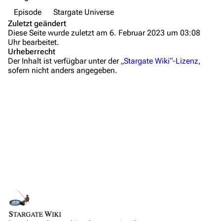
Episode
Stargate Universe
Anfragen
Zuletzt geändert
Diese Seite wurde zuletzt am 6. Februar 2023 um 03:08
Administrations-Übersicht
Uhr bearbeitet.
Urheberrecht
Löschantrag
Der Inhalt ist verfügbar unter der
„Stargate Wiki“-Lizenz
,
sofern nicht anders angegeben.
Vandalismus melden
Zusammenfassung
Technik-Zentrale
Wichtige Stichpunkte
Admin-Anfragen
Hintergrundinformationen
Bot-Anfragen
Dialogzitate
Medien
Kontakt
Links und Verweise
Übersicht
Personen
E-Mail
Orte
Feedback
Links auf diese Seite
Objekte