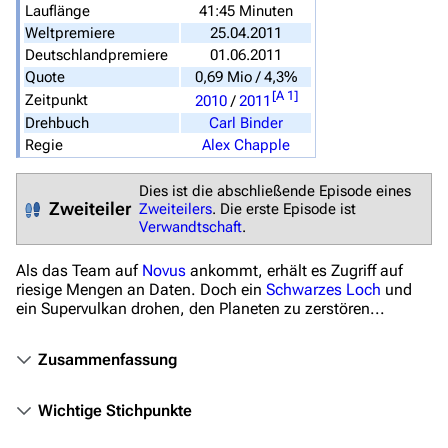
Filme und Serien
Lauflänge
41:45 Minuten
Weltpremiere
25.04.2011
Überblick
Deutschlandpremiere
01.06.2011
Quote
0,69 Mio / 4,3%
Stargate SG-1
[
A 1
]
Zeitpunkt
2010
/
2011
Stargate Atlantis
Drehbuch
Carl Binder
Regie
Alex Chapple
Stargate Universe
Stargate Origins
Dies ist die abschließende Episode eines
Zweiteiler
Zweiteilers
. Die erste Episode ist
Stargate Infinity
Verwandtschaft
.
Stargate-Romane
Als das Team auf
Novus
ankommt, erhält es Zugriff auf
riesige Mengen an Daten. Doch ein
Schwarzes Loch
und
Filme
ein Supervulkan drohen, den Planeten zu zerstören...
Das Stargate-Universum
Zusammenfassung
Themenportal
Wichtige Stichpunkte
Personen