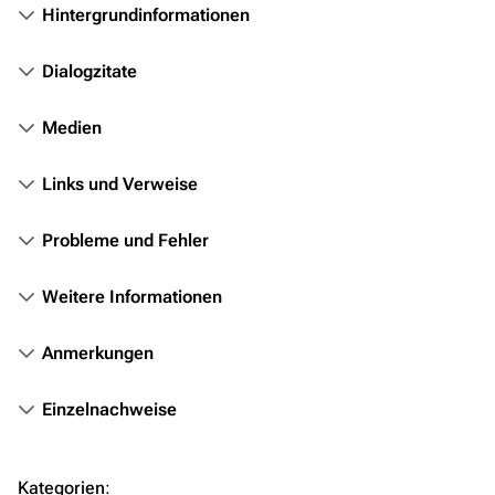
Völker
Hintergrundinformationen
Orte
Dialogzitate
Objekte
Zeitleiste
Medien
Fanprojekte
Links und Verweise
Kommerzielles
Probleme und Fehler
Mitmachen
Hilfe
Weitere Informationen
Autorenportal
Anmerkungen
Themengruppen
Einzelnachweise
Letzte Änderungen
FAQ
Kategorien
:
Wiki-Diskussion