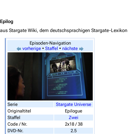
Jump to content
Epilog
aus Stargate Wiki, dem deutschsprachigen Stargate-Lexikon
Episoden-Navigation
3638
2133
346.354
vorherige
•
Staffel
•
nächste
Navigation
Hauptseite
Von A bis Z
Zufälliger Artikel
Serie
Stargate Universe
Spezialseiten
Originaltitel
Epilogue
Staffel
Zwei
Datei hochladen
Code / Nr.
2x18 / 38
DVD-Nr.
2.5