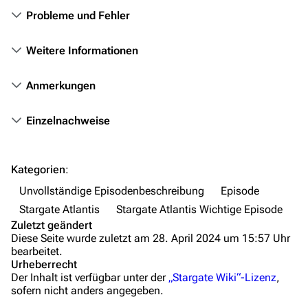
Probleme und Fehler
Das Stargate-Universum
Weitere Informationen
Themenportal
Personen
Anmerkungen
Völker
Einzelnachweise
Orte
Objekte
Kategorien
:
Zeitleiste
Unvollständige Episodenbeschreibung
Episode
Fanprojekte
Stargate Atlantis
Stargate Atlantis Wichtige Episode
Zuletzt geändert
Kommerzielles
Diese Seite wurde zuletzt am 28. April 2024 um 15:57 Uhr
bearbeitet.
Mitmachen
Urheberrecht
Der Inhalt ist verfügbar unter der
„Stargate Wiki“-Lizenz
,
Hilfe
sofern nicht anders angegeben.