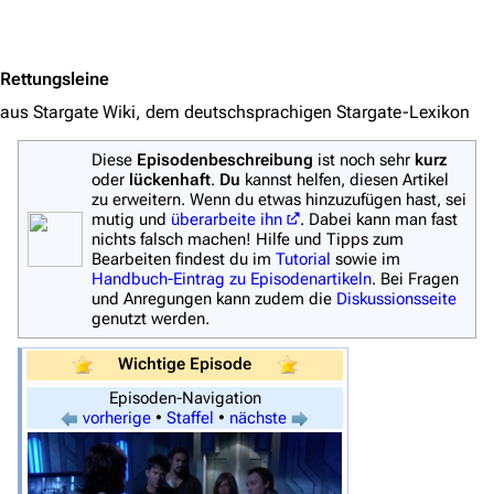
Jump to content
Rettungsleine
aus Stargate Wiki, dem deutschsprachigen Stargate-Lexikon
Diese
Episodenbeschreibung
ist noch sehr
kurz
oder
lückenhaft
.
Du
kannst helfen, diesen Artikel
zu erweitern. Wenn du etwas hinzuzufügen hast, sei
mutig und
überarbeite ihn
. Dabei kann man fast
nichts falsch machen! Hilfe und Tipps zum
Bearbeiten findest du im
Tutorial
sowie im
Handbuch-Eintrag zu Episodenartikeln
. Bei Fragen
und Anregungen kann zudem die
Diskussionsseite
genutzt werden.
Wichtige Episode
Episoden-Navigation
vorherige
•
Staffel
•
nächste