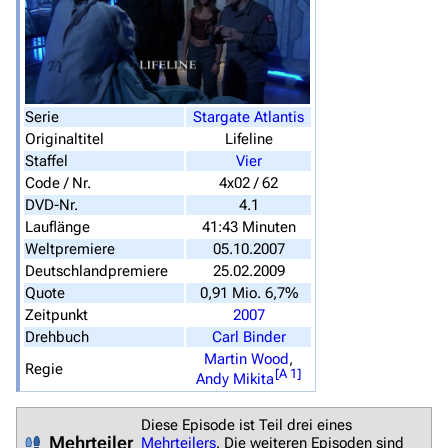
Serie
Stargate Atlantis
Originaltitel
Lifeline
Staffel
Vier
Code / Nr.
4x02 / 62
DVD-Nr.
4.1
Lauflänge
41:43 Minuten
Weltpremiere
05.10.2007
Deutschlandpremiere
25.02.2009
Quote
0,91 Mio. 6,7%
3638
2133
346.354
Zeitpunkt
2007
Drehbuch
Carl Binder
Martin Wood
,
Regie
[
A 1
]
Andy Mikita
Navigation
Hauptseite
Diese Episode ist Teil drei eines
Mehrteiler
Mehrteilers
. Die weiteren Episoden sind