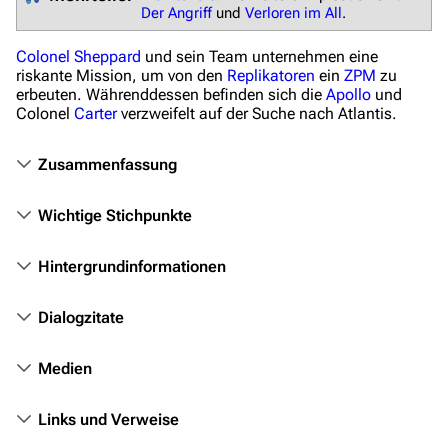
Von A bis Z
Der Angriff
und
Verloren im All
.
Zufälliger Artikel
Colonel
Sheppard
und sein Team unternehmen eine
Spezialseiten
riskante Mission, um von den
Replikatoren
ein
ZPM
zu
erbeuten. Währenddessen befinden sich die
Apollo
und
Datei hochladen
Colonel
Carter
verzweifelt auf der Suche nach Atlantis.
Filme und Serien
Zusammenfassung
Überblick
Wichtige Stichpunkte
Stargate SG-1
Stargate Atlantis
Hintergrundinformationen
Stargate Universe
Dialogzitate
Stargate Origins
Medien
Stargate Infinity
Stargate-Romane
Links und Verweise
Filme