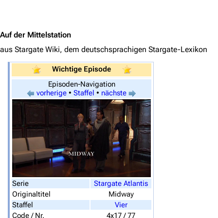
Jump to content
Auf der Mittelstation
aus Stargate Wiki, dem deutschsprachigen Stargate-Lexikon
3638
2133
346.287
Wichtige Episode
Episoden-Navigation
vorherige
•
Staffel
•
nächste
Navigation
Hauptseite
Von A bis Z
Zufälliger Artikel
Spezialseiten
Serie
Stargate Atlantis
Datei hochladen
Originaltitel
Midway
Staffel
Vier
Filme und Serien
Code / Nr.
4x17 / 77