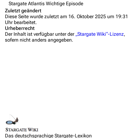
Stargate Atlantis Wichtige Episode
Anfragen
Zuletzt geändert
Diese Seite wurde zuletzt am 16. Oktober 2025 um 19:31
Administrations-Übersicht
Uhr bearbeitet.
Urheberrecht
Löschantrag
Der Inhalt ist verfügbar unter der
„Stargate Wiki“-Lizenz
,
sofern nicht anders angegeben.
Zusammenfassung
Vandalismus melden
Wichtige Stichpunkte
Technik-Zentrale
Hintergrundinformationen
Admin-Anfragen
Dialogzitate
Bot-Anfragen
Medien
Links und Verweise
Kontakt
Personen
Übersicht
Orte
E-Mail
Links auf diese Seite
Objekte
Feedback
Änderungen an verlinkten Seiten
Ereignisse
IRC-Channel
Das deutschsprachige Stargate-Lexikon
Permanenter Link