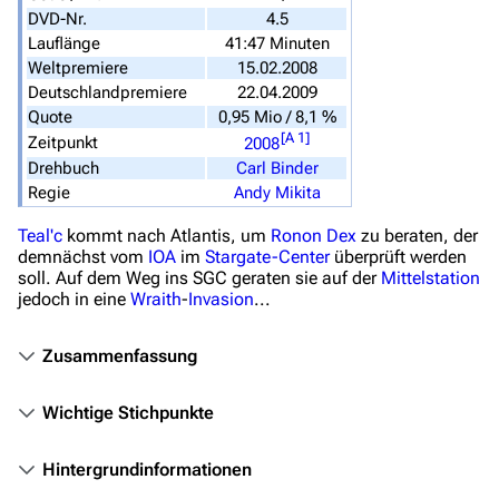
DVD-Nr.
4.5
Überblick
Lauflänge
41:47 Minuten
Weltpremiere
15.02.2008
Stargate SG-1
Deutschlandpremiere
22.04.2009
Stargate Atlantis
Quote
0,95 Mio / 8,1 %
[
A 1
]
Zeitpunkt
2008
Stargate Universe
Drehbuch
Carl Binder
Stargate Origins
Regie
Andy Mikita
Stargate Infinity
Teal'c
kommt nach Atlantis, um
Ronon Dex
zu beraten, der
demnächst vom
IOA
im
Stargate-Center
überprüft werden
Stargate-Romane
soll. Auf dem Weg ins SGC geraten sie auf der
Mittelstation
jedoch in eine
Wraith
-
Invasion
...
Filme
Zusammenfassung
Das Stargate-Universum
Themenportal
Wichtige Stichpunkte
Personen
Hintergrundinformationen
Völker