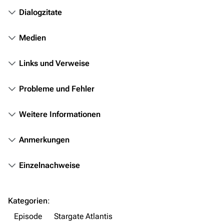
Orte
Dialogzitate
Objekte
Medien
Zeitleiste
Links und Verweise
Fanprojekte
Kommerzielles
Probleme und Fehler
Mitmachen
Weitere Informationen
Hilfe
Anmerkungen
Autorenportal
Themengruppen
Einzelnachweise
Letzte Änderungen
FAQ
Kategorien
:
Wiki-Diskussion
Episode
Stargate Atlantis