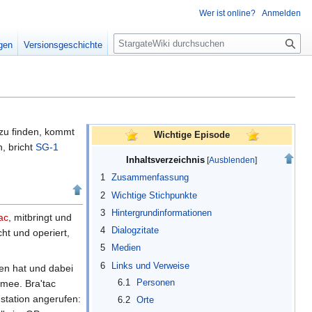
Wer ist online?
Anmelden
S
igen
Versionsgeschichte
u
c
h
e
zu finden, kommt
Wichtige Episode
, bricht
SG-1
Inhaltsverzeichnis
1
Zusammenfassung
2
Wichtige Stichpunkte
3
Hintergrundinformationen
ac
, mitbringt und
4
Dialogzitate
ht und operiert,
5
Medien
6
Links und Verweise
fen hat und dabei
rmee. Bra'tac
6.1
Personen
station angerufen:
6.2
Orte