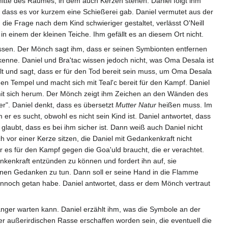
Mitte des Raumes, in dem auch Kerzen stehen. Daniel folgt ihm
, dass es vor kurzem eine Schießerei gab. Daniel vermutet aus der
e Frage nach dem Kind schwieriger gestaltet, verlässt O'Neill
 einem der kleinen Teiche. Ihm gefällt es an diesem Ort nicht.
ssen. Der Mönch sagt ihm, dass er seinen Symbionten entfernen
kenne. Daniel und Bra'tac wissen jedoch nicht, was Oma Desala ist
lt und sagt, dass er für den Tod bereit sein muss, um Oma Desala
en Tempel und macht sich mit Teal'c bereit für den Kampf. Daniel
 mit sich herum. Der Mönch zeigt ihm Zeichen an den Wänden des
r". Daniel denkt, dass es übersetzt
Mutter Natur
heißen muss. Im
r es sucht, obwohl es nicht sein Kind ist. Daniel antwortet, dass
glaubt, dass es bei ihm sicher ist. Dann weiß auch Daniel nicht
 vor einer Kerze sitzen, die Daniel mit Gedankenkraft nicht
 es für den Kampf gegen die Goa'uld braucht, die er verachtet.
nkenkraft entzünden zu können und fordert ihn auf, sie
inen Gedanken zu tun. Dann soll er seine Hand in die Flamme
dennoch getan habe. Daniel antwortet, dass er dem Mönch vertraut
 länger warten kann. Daniel erzählt ihm, was die Symbole an der
er außerirdischen Rasse erschaffen worden sein, die eventuell die