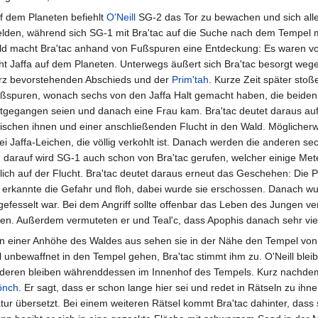
f dem Planeten befiehlt
O'Neill
SG-2 das Tor zu bewachen und sich all
lden, während sich SG-1 mit Bra'tac auf die Suche nach dem Tempel 
ld macht Bra'tac anhand von Fußspuren eine Entdeckung: Es waren vo
ht Jaffa auf dem Planeten. Unterwegs äußert sich Bra'tac besorgt wege
rz bevorstehenden Abschieds und der
Prim'tah
. Kurze Zeit später stoß
ßspuren, wonach sechs von den Jaffa Halt gemacht haben, die beide
rtgegangen seien und danach eine Frau kam. Bra'tac deutet daraus au
ischen ihnen und einer anschließenden Flucht in den Wald. Möglicherw
wei Jaffa-Leichen, die völlig verkohlt ist. Danach werden die anderen s
darauf wird SG-1 auch schon von Bra'tac gerufen, welcher einige Meter 
h auf der Flucht. Bra'tac deutet daraus erneut das Geschehen: Die Pri
e erkannte die Gefahr und floh, dabei wurde sie erschossen. Danach wurd
 gefesselt war. Bei dem Angriff sollte offenbar das Leben des Jungen v
agen. Außerdem vermuteten er und Teal'c, dass Apophis danach sehr vie
n einer Anhöhe des Waldes aus sehen sie in der Nähe den Tempel vo
ll unbewaffnet in den Tempel gehen, Bra'tac stimmt ihm zu. O'Neill bleib
deren bleiben währenddessen im Innenhof des Tempels. Kurz nachdem 
nch
. Er sagt, dass er schon lange hier sei und redet in Rätseln zu ihn
tur übersetzt. Bei einem weiteren Rätsel kommt Bra'tac dahinter, dass