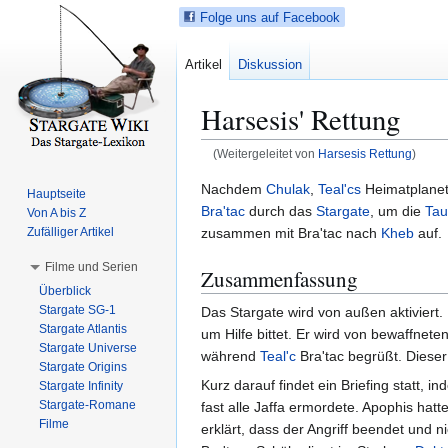
Folge uns auf Facebook
Artikel
Diskussion
Harsesis' Rettung
(Weitergeleitet von
Harsesis Rettung
)
Z
Z
Nachdem
Chulak
,
Teal'cs
Heimatplanet
Hauptseite
u
u
Bra'tac
durch das
Stargate
, um die
Tau'
Von A bis Z
r
r
zusammen mit Bra'tac nach
Kheb
auf.
Zufälliger Artikel
N
S
Filme und Serien
Zusammenfassung
a
u
Überblick
v
c
Stargate SG-1
Das Stargate wird von außen aktiviert. 
i
h
Stargate Atlantis
um Hilfe bittet. Er wird von bewaffnet
g
e
Stargate Universe
während
Teal'c
Bra'tac begrüßt. Dieser
a
s
Stargate Origins
Kurz darauf findet ein Briefing statt,
t
p
Stargate Infinity
Stargate-Romane
fast alle Jaffa ermordete. Apophis hatt
i
r
Filme
erklärt, dass der Angriff beendet und n
o
i