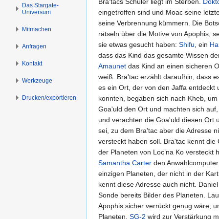
Bra'tacs Schüler liegt im Sterben.
Dokt
n
n
Das Stargate-
eingetroffen sind und Moac seine letzte
Universum
s
g
seine Verbrennung kümmern. Die Botschaf
p
e
Mitmachen
rätseln über die Motive von Apophis, se
r
n
sie etwas gesucht haben:
Shifu
, ein
Ha
i
Anfragen
dass das Kind das gesamte Wissen de
n
Kontakt
Amaunet
das Kind an einen sicheren O
g
weiß. Bra'tac erzählt daraufhin, dass e
e
Werkzeuge
es ein Ort, der von den Jaffa entdeckt
n
Drucken/­exportieren
konnten, begaben sich nach Kheb, um 
Goa'uld den Ort und machten sich auf,
und verachten die Goa'uld diesen Ort 
sei, zu dem Bra'tac aber die Adresse 
versteckt haben soll. Bra'tac kennt die
der Planeten von Loc’na Ko versteckt 
Samantha Carter
den Anwahlcomputer n
einzigen Planeten, der nicht in der Kar
kennt diese Adresse auch nicht. Daniel 
Sonde bereits Bilder des Planeten. Lau
Apophis sicher verrückt genug wäre,
Planeten.
SG-2
wird zur Verstärkung mi