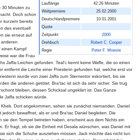
Lauflänge
42:26 Minuten
e 30 Minuten zu
Weltpremiere
25.02.2000
macht. Doch schon
Deutschlandpremiere
10.01.2001
r kurzem bereits
Quote
n des eventuell
Zeitpunkt
2000
en sie erneut auf
n anderen
Drehbuch
Robert C. Cooper
f einen Kampf
Regie
Peter F. Woeste
eise war die Frau
echs Jaffa-Leichen gefunden. Teal'c kennt keine Waffe, die so einen
entfernt die Leiche einer Priesterin gefunden hat, welche erst vor
esterin wurde von zwei Jaffa zum Sternentor eskortiert, bis sie
en die anderen getötet. Bra'tac ist sich da sehr sicher. Sie trug
erschont bleiben, dessen Schicksal ungeklärt ist. Das Ganze
le Jaffa schicken würde.
n Kheb. Dort angekommen, sehen sie zunächst niemanden. Daniel
t jedoch bewaffnet, als er und Bra'tac Daniel begleiten. Die
sie den Tempel betreten haben, erscheint aus dem Nichts ein
en. Er fragt, ob sie die Einheit mit Desala wünschen, was Daniel mit
 sie sich die Schuhe ausziehen müssen. Jack möchte das nicht tun.