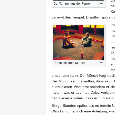
Da
Der Tempel aus der Ferne
ba
Ko
genervt den Tempel. Draußen spüren Sam
Im
mu
un
zu
re
Te
nä
Daniel mit dem Mönch
er
me
entzünden kann. Der Mönch fragt nach 
Der Mönch sagt daraufhin, dass sein H
auszublasen. Aber erst nachdem er sie
halten, was er auch tut. Dabei verbre
hat. Dieser erwidert, dass er nun auch 
Einige Stunden später, als es bereits N
Wand sind, nämlich eine Anleitung, wie