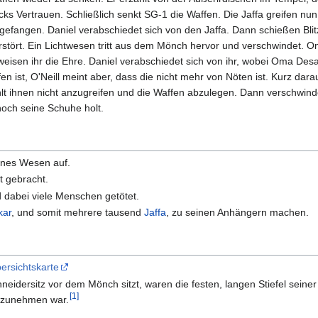
cks Vertrauen. Schließlich senkt SG-1 die Waffen. Die Jaffa greifen n
gefangen. Daniel verabschiedet sich von den Jaffa. Dann schießen Blitz
rstört. Ein Lichtwesen tritt aus dem Mönch hervor und verschwindet. O
weisen ihr die Ehre. Daniel verabschiedet sich von ihr, wobei Oma Des
en ist, O'Neill meint aber, dass die nicht mehr von Nöten ist. Kurz dara
hlt ihnen nicht anzugreifen und die Waffen abzulegen. Dann verschwind
och seine Schuhe holt.
genes Wesen auf.
it gebracht.
 dabei viele Menschen getötet.
kar
, und somit mehrere tausend
Jaffa
, zu seinen Anhängern machen.
ersichtskarte
neidersitz vor dem Mönch sitzt, waren die festen, langen Stiefel seine
[
1
]
 abzunehmen war.