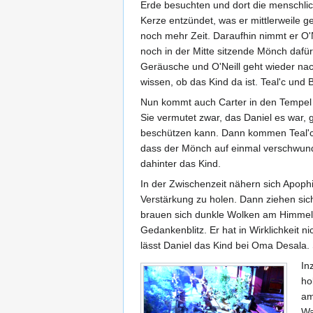
Erde besuchten und dort die menschlic
Kerze entzündet, was er mittlerweile g
noch mehr Zeit. Daraufhin nimmt er O'N
noch in der Mitte sitzende Mönch dafür
Geräusche und O'Neill geht wieder nach
wissen, ob das Kind da ist. Teal'c und
Nun kommt auch Carter in den Tempel u
Sie vermutet zwar, das Daniel es war, 
beschützen kann. Dann kommen Teal'c u
dass der Mönch auf einmal verschwunde
dahinter das Kind.
In der Zwischenzeit nähern sich Apophis
Verstärkung zu holen. Dann ziehen sic
brauen sich dunkle Wolken am Himmel 
Gedankenblitz. Er hat in Wirklichkeit n
lässt Daniel das Kind bei Oma Desala.
In
ho
am
Wa