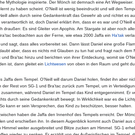
he Mythologie inspirierte. Der Mönch ist demnach eine Art Wegweiser.
elernt zu haben scheint. O'Neill ist wenig beeindruckt und will den T
eill allein durch seine Gedankenkraft das Gewehr ab und richtet es auf
 verantwortlich ist, doch Daniel erklärt ihm, dass er es war und O'Nei
 draußen: Es sind Gleiter von Apophis. Am Stargate ist aber noch alle
 Bra'tac beobachten aus der Ferne, wie etwa 2000 Jaffa ein
Ha'tak
verla
nd sagt, dass alles vorbereitet sei. Dann lässt Daniel eine große F
glaubt aber, dass es nichts mit Glauben zu tun hat und fragt nach dem 
nd Bra'tac hinzu und berichten von ihrer Entdeckung, womit sie O'Nei
n ist, dann gleitet ein
Lichtwesen
von oben in den Raum und geht durc
 Jaffa dem Tempel. O'Neill will darum Daniel holen, findet ihn aber nicht
h der Rest von SG-1 und Bra'tac zurück zum Tempel, um in Verteidigung
zusammen, während Daniel im Tempel das Kind entgegennimmt. Er ver
ichts durch seine Gedankenkraft bewegt. In Wirklichkeit war es die Lich
 So kann er sein Versprechen, das Kind zu beschützen, besser halten.
zwischen haben die Jaffa den Innenhof des Tempels erreicht. Der Mönc
len und erschießen ihn. In diesem Augenblick kommt auch Daniel aus
 Himmel weiter ausgebreitet und Blitze zucken am Himmel. SG-1 erhebt 
ffen wieder zu senken. Er erzählt von der Außerirdischen im Tempel, der