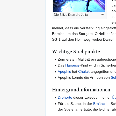
Ja
ab
Die Blitze töten die Jaffa
ze
er
meldet, dass die Verstärkung eingetroff
Bereich um das Stargate. O'Neill befie
SG-1 auf den Heimweg, wobei Daniel n
Wichtige Stichpunkte
Zum ersten Mal tritt ein aufgestie
Das
Harsesis
-Kind wird in Sicherhe
Apophis
hat
Chulak
angegriffen und
Apophis konnte die Armeen von
So
Hintergrundinformationen
Drehorte
dieser Episode in einer
Üb
Für die Szene, in der
Bra'tac
im Sch
der Stiefel anfertigte, die leichter