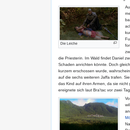
Au
me
ba
ac
ku
Fu
Die Leiche
fo
zw
die Priesterin. Im Wald findet Daniel z
Schaden anrichten könnte. Doch gleich 
kurzem erschossen wurde, wahrscheinlic
auf die sechs weiteren Jaffa trafen. Si
das Kind auf ihren Armen, da sie nicht
ereignete sich laut Bra'tac vor zwei T
Vo
wi
an
Mö
Na