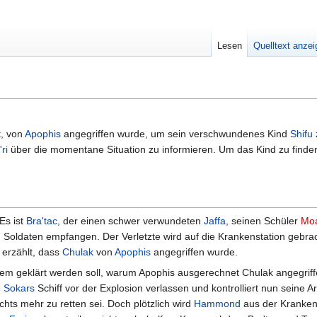
Lesen
Quelltext anze
, von
Apophis
angegriffen wurde, um sein verschwundenes Kind
Shifu
ri
über die momentane Situation zu informieren. Um das Kind zu finden
Es ist
Bra'tac
, der einen schwer verwundeten
Jaffa
, seinen Schüler
Mo
en Soldaten empfangen. Der Verletzte wird auf die Krankenstation gebrac
 erzählt, dass
Chulak
von
Apophis
angegriffen wurde.
 indem geklärt werden soll, warum Apophis ausgerechnet Chulak angegrif
e
Sokars
Schiff vor der Explosion verlassen und kontrolliert nun seine A
ichts mehr zu retten sei. Doch plötzlich wird
Hammond
aus der Kranken