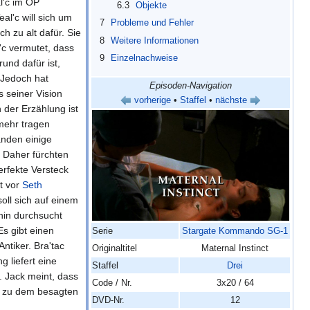
l'c im OP
6.3
Objekte
al'c will sich um
7
Probleme und Fehler
h zu alt dafür. Sie
8
Weitere Informationen
l'c vermutet, dass
9
Einzelnachweise
rund dafür ist,
 Jedoch hat
Episoden-Navigation
 seiner Vision
vorherige
•
Staffel
•
nächste
 der Erzählung ist
ehr tragen
anden einige
. Daher fürchten
erfekte Versteck
t vor
Seth
oll sich auf einem
hin durchsucht
s gibt einen
Serie
Stargate Kommando SG-1
ntiker. Bra'tac
Originaltitel
Maternal Instinct
g liefert eine
Staffel
Drei
. Jack meint, dass
Code / Nr.
3x20 / 64
n zu dem besagten
DVD-Nr.
12