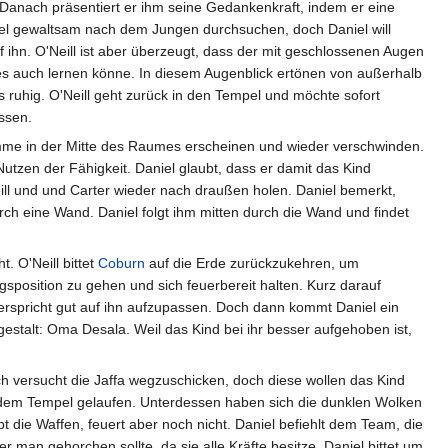
 Danach präsentiert er ihm seine Gedankenkraft, indem er eine
empel gewaltsam nach dem Jungen durchsuchen, doch Daniel will
 ihn. O'Neill ist aber überzeugt, dass der mit geschlossenen Augen
ll es auch lernen könne. In diesem Augenblick ertönen von außerhalb
s ruhig. O'Neill geht zurück in den Tempel und möchte sofort
ssen.
lamme in der Mitte des Raumes erscheinen und wieder verschwinden.
Nutzen der Fähigkeit. Daniel glaubt, dass er damit das Kind
ll und und Carter wieder nach draußen holen. Daniel bemerkt,
h eine Wand. Daniel folgt ihm mitten durch die Wand und findet
. O'Neill bittet
Coburn
auf die Erde zurückzukehren, um
sposition zu gehen und sich feuerbereit halten. Kurz darauf
spricht gut auf ihn aufzupassen. Doch dann kommt Daniel ein
tgestalt: Oma Desala. Weil das Kind bei ihr besser aufgehoben ist,
h versucht die Jaffa wegzuschicken, doch diese wollen das Kind
 dem Tempel gelaufen. Unterdessen haben sich die dunklen Wolken
die Waffen, feuert aber noch nicht. Daniel befiehlt dem Team, die
 man gehorchen sollte, da sie alle Kräfte besitze. Daniel bittet um