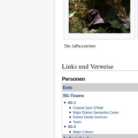
Die Jaffa-Leichen
Links und Verweise
Personen
Erde
SG-Teams
SG-1
Colonel
Jack O'Neill
Major
Doktor
Samantha Carter
Doktor
Daniel Jackson
Teal'c
SG-2
Major
Coburn