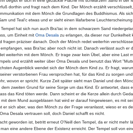
nn begibt er sich in eine gezackte Fläche mit schwarzem Sand in der 
rfuß dorthin und fragt nach dem Kind. Der Mönch erzählt verschlüsselt
mmunikation mit dem Mönch die Grundlagen des Buddhismus. Als sich di
 und Teal'c etwas und er sieht einen lilafarbene Leuchterscheinung in
 Tempel hat sich nun auch Bra'tac in dem schwarzem Sand niedergela
ss, um Einheit mit
Oma Desala
zu erlangen, da dieser nur Dunkelheit 
d fragen präziser danach. Doch der Mönch redet weiterhin verschlüsse
 empfangen, was Bra'tac aber noch nicht ist. Danach verlässt auch er d
det weiterhin mit dem Mönch. Er trage zwar kein Übel, aber eine Last
mpels und erzählt weiter über Oma Desala und benutzt das Wort "Mutte
chsten Augenblick wendet sich der Mönch dem Kind zu. Er fragt, warum e
 seiner verstorbenen Frau versprochen hat, für das Kind zu sorgen und 
hr, wovon er spricht. Kurze Zeit später sieht man Daniel und den Mönch
dem zweiten Grund für seine Sorge um das Kind. Er antwortet, dass er
ass das Kind töten werde. Dann scheint er die Kerze allein durch Geda
 mit dem Mund ausgeblasen hat wird er darauf hingewiesen, es mit se
nnt er sich aber, was den Mönch zu der Frage veranlasst, wieso er es 
Oma Desala vertrauen soll, doch Daniel schafft es nicht.
acht geworden ist, betritt erneut O'Neill den Tempel, da er nicht mehr
 man eine andere Ebene der Existenz erreicht. Der Tempel soll von ein