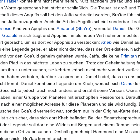
or
Fraiser
konnte ihm nicht mehr helfen. Kurz nachdem Bra'tac und Tea
n Worte gesprochen hat, stirbt er schließlich. Die Trauer ist groß und Te
t dieses Angriffs soll bei den Jaffa verbreitet werden, Bra'tac fühlt sic
ine Jaffa anzugreifen. Auch die Art des Angriffs scheint sonderbar. Tea
rsesis
-Kind von Apophis und
Amaunet
(
Sha're
), vermutet
Daniel
. Der G
r
Goa'uld
in sich trägt und Apophis ihn als neuen Wirt nehmen möchte.
rt gebracht, um es dort vor Apophis zu verstecken:
Kheb
wie Daniel aus
s eine Legende gebe, er aber nicht dachte, dass der Ort existiere. Nach
 und vor den Goa'uld geheim gehalten wurde. Jaffa, die keine
Prim'tah
m
den Pfad in das nächste Leben zu suchen. Trotz der Geheimhaltung f
 um ihn zu untersuchen; sie kehrten jedoch nicht mehr von dort zurück
und haben verboten, darüber zu sprechen. Daniel findet, dass es das p
nicht kennt. Daniel kennt eine Legende um Kheb, wonach sich
Osiris
dor
 Geschichte jedoch auch noch anders und erzählt seine Version: Osiris s
haben, einer Gruppe von Planeten mit erschöpften Ressourcen. Darauf
ach einer möglichen Adresse für diese Planeten und sie wird fündig. E
tusche der Goa'uld vermerkt war, sondern nur in der Original-Karte der A
ist sich sicher, dass sich dort Kheb befindet. Bei der Einsatzbesprechun
t der Legende soll dort eine Wildnis mit Bergen und einem Tempel sein
 um diesen Ort zu besuchen. Deshalb genehmigt Hammond eine Missio
tgeschickt, Bra'tac kommt auch mit.