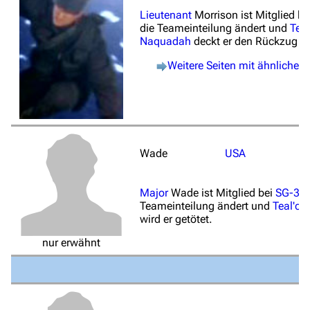
Lieutenant
Morrison ist Mitglied be
die Teameinteilung ändert und
Teal
Naquadah
deckt er den Rückzug d
Weitere Seiten mit ähnliche
Wade
USA
Major
Wade ist Mitglied bei
SG-3
, 
Teameinteilung ändert und
Teal'c
d
wird er getötet.
nur erwähnt