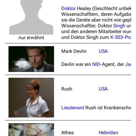
Doktor
Healey
(Geschlecht unbeka
Wissenschaftlern, deren Aufgabe e
sie die Geräte aber nicht wie gepl
Wissenschaftler, Doktor
Singh
und 
und den anderen Mitarbeiter wurde
und Doktor Singh zum
X-303-Proje
nur erwähnt
Mark Devlin
USA
Devlin war ein
NID
-Agent, der
Jack 
Rush
USA
Lieutenant
Rush ist Krankenschwe
Athea
Hebridan