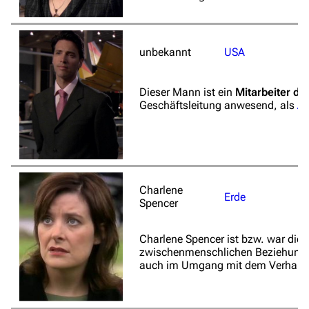
Hilfe
Autorenportal
unbekannt
USA
Themengruppen
Letzte Änderungen
Dieser Mann ist ein
Mitarbeiter de
Geschäftsleitung anwesend, als
Al
FAQ
Wiki-Diskussion
Anfragen
Charlene
Administrations-Übersicht
Erde
Spencer
Löschantrag
Charlene Spencer ist bzw. war die 
Vandalismus melden
zwischenmenschlichen Beziehungen 
auch im Umgang mit dem Verhalten
Technik-Zentrale
Admin-Anfragen