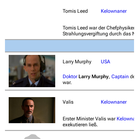
Tomis Leed
Kelownaner
Tomis Leed war der Chefphysiker d
Strahlungsvergiftung durch das Na
Larry Murphy
USA
Doktor
Larry Murphy
,
Captain
der
war.
Valis
Kelownaner
Erster Minister Valis war
Kelownas
exekutieren ließ.