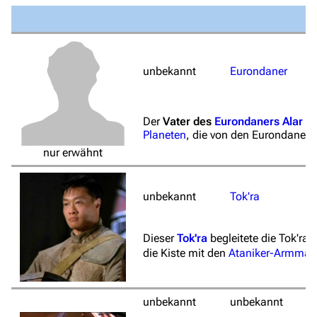
unbekannt
Eurondaner
Der
Vater des
Eurondaners
Alar
wa
Planeten
, die von den Eurondanern
nur erwähnt
unbekannt
Tok'ra
Dieser
Tok'ra
begleitete die Tok'ra
die Kiste mit den
Ataniker-Armman
unbekannt
unbekannt