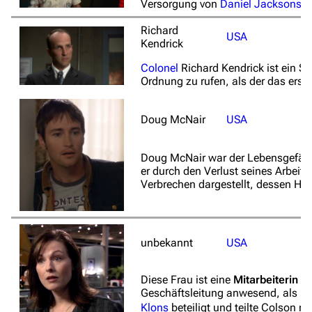
Versorgung von
Daniel Jacksons
S
Stargate-Romane
Richard
Filme
USA
Kendrick
Das Stargate-Universum
Colonel
Richard Kendrick ist ein S
Ordnung zu rufen, als der das ers
Themenportal
Personen
Doug McNair
USA
Völker
Doug McNair war der Lebensgefäh
Orte
er durch den Verlust seines Arbeit
Verbrechen dargestellt, dessen Ha
Objekte
Zeitleiste
Fanprojekte
unbekannt
USA
Kommerzielles
Diese Frau ist eine
Mitarbeiterin 
Geschäftsleitung anwesend, als ih
Mitmachen
Klons
beteiligt und teilte Colson m