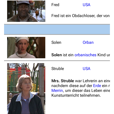
Fred
USA
Fred ist ein Obdachloser, der von
M
Solen
Orban
Solen
ist ein
orbanisches
Kind und
Struble
USA
Mrs. Struble
war Lehrerin an einer
nachdem diese auf der
Erde
ein ne
Merrin
, um dieser das Leben eines
Kunstunterricht teilnehmen.