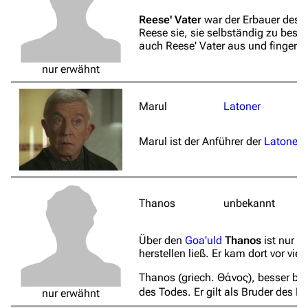
Reese' Vater
war der Erbauer des 
Reese sie, sie selbständig zu besc
auch Reese' Vater aus und fingen an
nur erwähnt
Marul
Latoner
Marul ist der Anführer der
Latoner
.
Thanos
unbekannt
Über den
Goa'uld
Thanos
ist nur b
herstellen ließ. Er kam dort vor vi
Thanos (griech. Θάνος), besser be
des Todes. Er gilt als Bruder des 
nur erwähnt