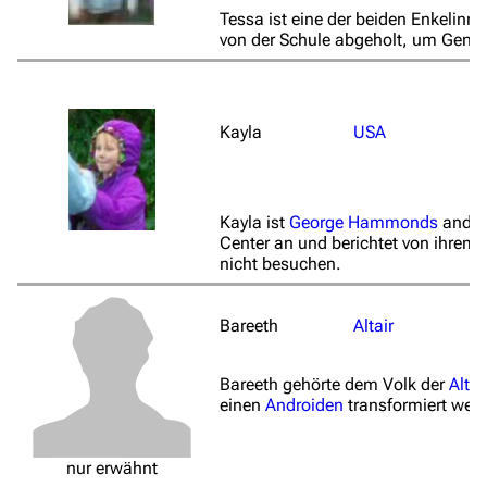
Tessa ist eine der beiden Enkelinn
von der Schule abgeholt, um Gene
Kayla
USA
Kayla ist
George Hammonds
andere
Center an und berichtet von ihre
nicht besuchen.
Bareeth
Altair
Bareeth gehörte dem Volk der
Altai
einen
Androiden
transformiert werd
nur erwähnt