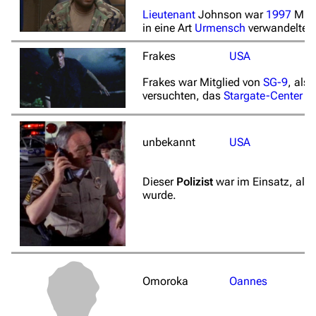
Lieutenant
Johnson war
1997
Mitg
in eine Art
Urmensch
verwandelte.
Frakes
USA
Frakes war Mitglied von
SG-9
, als
versuchten, das
Stargate-Center
zu
unbekannt
USA
Dieser
Polizist
war im Einsatz, als
wurde.
Omoroka
Oannes