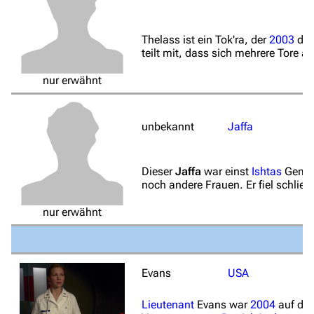
Hauptseite
Von A bis Z
Thelass ist ein Tok'ra, der
2003
de
teilt mit, dass sich mehrere Tore 
Zufälliger Artikel
nur erwähnt
Spezialseiten
Datei hochladen
unbekannt
Jaffa
Filme und Serien
Überblick
Dieser
Jaffa
war einst
Ishtas
Gemah
noch andere Frauen. Er fiel schließ
Stargate SG-1
nur erwähnt
Stargate Atlantis
Stargate Universe
Stargate Origins
Evans
USA
Stargate Infinity
Lieutenant
Evans war
2004
auf der