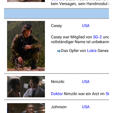
kein Versagen, sein Handmodul ern
Casey
USA
Casey war Mitglied von
SG-2
und wa
vollständiger Name ist unbekannt
Das Opfer von
Lokis
Genexper
Nimziki
USA
Doktor
Nimziki war ein Arzt im
Sta
Johnson
USA