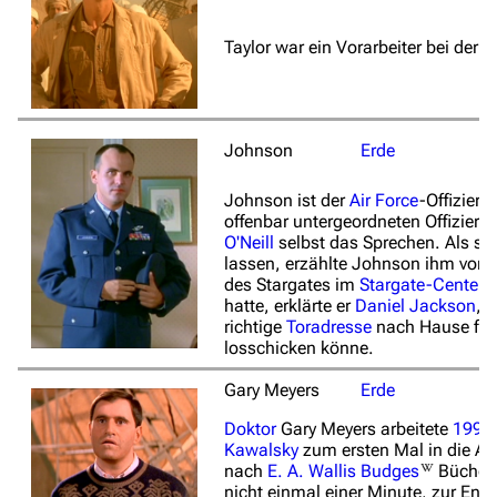
Taylor war ein Vorarbeiter bei der
Johnson
Erde
Johnson ist der
Air Force
-Offizier, 
offenbar untergeordneten Offizier 
O'Neill
selbst das Sprechen. Als sei
lassen, erzählte Johnson ihm vom 
des Stargates im
Stargate-Center
a
hatte, erklärte er
Daniel Jackson
, 
richtige
Toradresse
nach Hause find
losschicken könne.
Gary Meyers
Erde
Doktor
Gary Meyers arbeitete
1995
Kawalsky
zum ersten Mal in die An
nach
E. A. Wallis Budges
Büchern
nicht einmal einer Minute, zur Ent