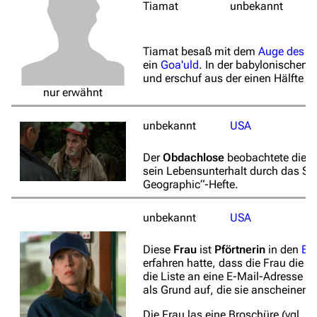
Tiamat
unbekannt
Tiamat besaß mit dem
Auge des T
ein
Goa'uld
. In der babylonischen 
und erschuf aus der einen Hälfte d
nur erwähnt
unbekannt
USA
Der
Obdachlose
beobachtete die E
sein Lebensunterhalt durch das Sam
Geographic“-Hefte.
unbekannt
USA
Diese
Frau
ist
Pförtnerin
in den
Bri
erfahren hatte, dass die Frau die K
die Liste an eine E-Mail-Adresse d
als Grund auf, die sie anscheinend
Die Frau las eine Broschüre (vgl.
Bi