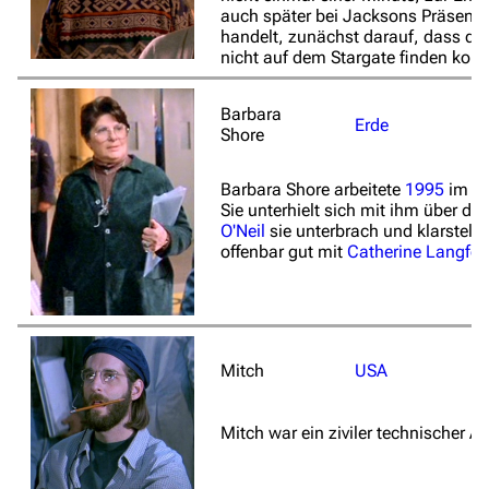
auch später bei Jacksons Präsentat
handelt, zunächst darauf, dass die
nicht auf dem Stargate finden konnt
Barbara
Erde
Shore
Barbara Shore arbeitete
1995
im
St
Sie unterhielt sich mit ihm über d
O'Neil
sie unterbrach und klarstell
offenbar gut mit
Catherine Langfor
Mitch
USA
Mitch war ein ziviler technischer A