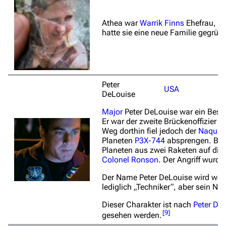
Athea war
Warrik Finns
Ehefrau, bi
hatte sie eine neue Familie gegründ
Peter
USA
DeLouise
Major
Peter DeLouise war ein Besa
Er war der zweite Brückenoffizier m
Weg dorthin fiel jedoch der
Naquad
Planeten
P3X-744
absprengen. Bei 
Planeten aus zwei Raketen auf die
Colonel
Ronson
. Der Angriff wurd
Der Name Peter DeLouise wird weder
lediglich „Techniker“, aber sein Na
Dieser Charakter ist nach
Peter De
[
9
]
gesehen werden.