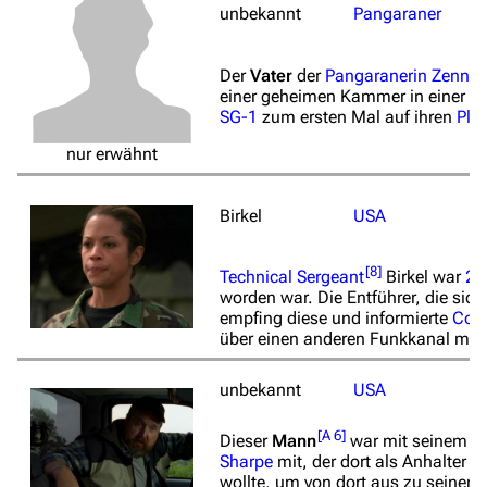
unbekannt
Pangaraner
Der
Vater
der
Pangaranerin
Zenna 
einer geheimen Kammer in einer K
SG-1
zum ersten Mal auf ihren
Pla
nur erwähnt
Birkel
USA
[
8
]
Technical Sergeant
Birkel war
20
worden war. Die Entführer, die sic
empfing diese und informierte
Colo
über einen anderen Funkkanal melde
unbekannt
USA
[
A 6
]
Dieser
Mann
war mit seinem
P
Sharpe
mit, der dort als Anhalter st
wollte, um von dort aus zu seinem