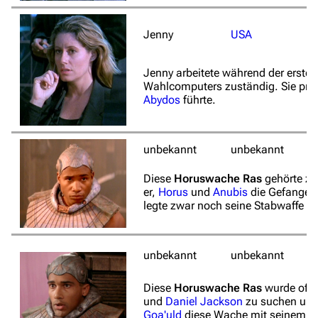
Jenny
USA
Jenny arbeitete während der ersten
Wahlcomputers zuständig. Sie pro
Abydos
führte.
unbekannt
unbekannt
Diese
Horuswache Ras
gehörte zu
er,
Horus
und
Anubis
die Gefangene
legte zwar noch seine Stabwaffe an
unbekannt
unbekannt
Diese
Horuswache Ras
wurde off
und
Daniel Jackson
zu suchen und 
Goa'uld
diese Wache mit seinem
H