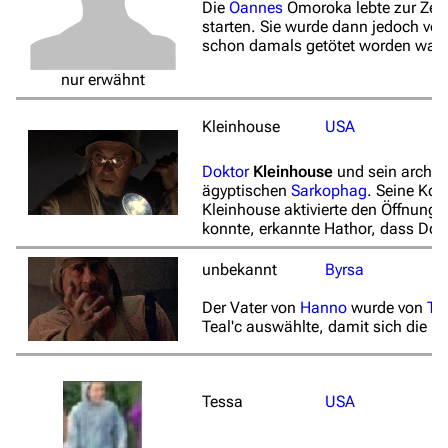
Die
Oannes
Omoroka lebte zur Zeit
starten. Sie wurde dann jedoch v
schon damals getötet worden war.
nur erwähnt
Kleinhouse
USA
Doktor
Kleinhouse
und sein archä
ägyptischen
Sarkophag
. Seine Kol
Kleinhouse aktivierte den Öffnu
konnte, erkannte Hathor, dass Dok
unbekannt
Byrsa
Der Vater von
Hanno
wurde von
Tea
Teal'c auswählte, damit sich die By
Tessa
USA