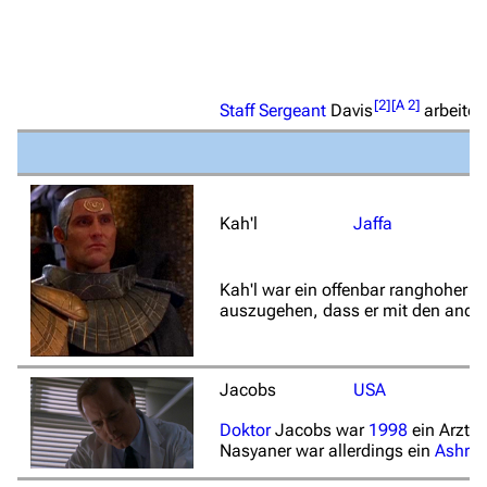
[
2
]
[
A 2
]
Staff Sergeant
Davis
arbeitet
Kah'l
Jaffa
Kah'l war ein offenbar ranghoher J
auszugehen, dass er mit den ander
Jacobs
USA
Doktor
Jacobs war
1998
ein Arzt 
Nasyaner war allerdings ein
Ashra