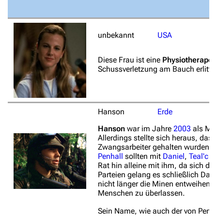
unbekannt
USA
Diese Frau ist eine
Physiotherapeu
Schussverletzung am Bauch erlitten 
Hanson
Erde
Hanson
war im Jahre
2003
als Mit
Allerdings stellte sich heraus, da
Zwangsarbeiter gehalten wurden. 
Penhall
sollten mit
Daniel
,
Teal'c
u
Rat hin alleine mit ihm, da sich d
Parteien gelang es schließlich Dan
nicht länger die Minen entweihen,
Menschen zu überlassen.
Sein Name, wie auch der von Penhal