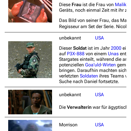
Diese
Frau
ist die Frau von
Malikai
Geräts, noch einmal Zeit mit ihr z
Das Bild von seiner Frau, das Malika
Regisseur am Set der Serie. Nicole
unbekannt
USA
Dieser
Soldat
ist im Jahr
2000
ein 
auf
P3X-888
von einem
Unas
entfü
Stargates einteilt, während die an
potenziellen
Goa'uld
-
Wirten
gemacht
bringen. Daraufhin machten sich d
verletzten
Soldaten
ihres Teams ve
Suche nach Daniel fortsetzte.
unbekannt
USA
Die
Verwalterin
war für ägyptisch
Morrison
USA