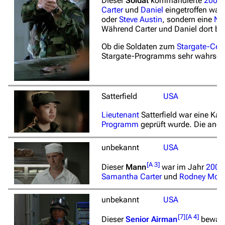
Dieser
Soldat
kommandierte
2001
Carter
und
Daniel
eingetroffen war
oder
Steve Austin
, sondern eine
NI
Während Carter und Daniel dort b
Ob die Soldaten zum
Stargate-Cen
Stargate-Programms sehr wahrsche
Satterfield
USA
Lieutenant
Satterfield war eine Ka
Programm
geprüft wurde. Die ande
unbekannt
USA
[
A 3
]
Dieser
Mann
war im Jahr
2001
Samantha Carter
und
Rodney McK
unbekannt
USA
[
7
]
[
A 4
]
Dieser
Senior Airman
bewach