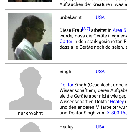
Auftauchen der Kreaturen, was als
unbekannt
USA
[
A 7
]
Diese
Frau
arbeitet in
Area 51
u
wurde, dass die Geräte illegalerw
Carter
in den stark gesicherten Ra
dass alle Geräte noch da seien, st
Singh
USA
Doktor
Singh
(Geschlecht unbekan
Wissenschaftlern, deren Aufgabe e
sie die Geräte aber nicht wie gepl
Wissenschaftler, Doktor
Healey
und
und den anderen Mitarbeiter wurde
und Doktor Singh zum
X-303-Proje
nur erwähnt
Healey
USA