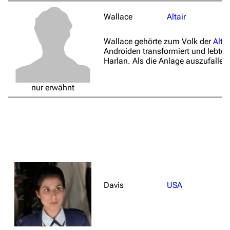
Wallace
Altair
Wallace gehörte zum Volk der
Alta
Androiden transformiert und lebte i
Harlan. Als die Anlage auszufallen
nur erwähnt
Davis
USA