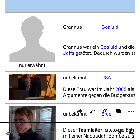
Bot-Anfragen
Kontakt
Grannus
Goa'uld
Übersicht
E-Mail
Links auf diese Seite
Grannus war ein
Goa'uld
und diente
Feedback
Jaffa
getötet. Dadurch wurden seine
Änderungen an verlinkten Seiten
IRC-Channel
nur erwähnt
Permanenter Link
Nicht angemeldet
Seiten­­informationen
unbekannt
USA
Drucken/­exportieren
Ihre IP-Adresse wird öffentlich sichtbar sein, wenn Sie
Änderungen vornehmen.
Seite zitieren
Diese Frau war im Jahr
2005
als
P
Buch erstellen
Argumente gegen die Budgetkürzun
Alle ausklappen
Wer ist online?
Als PDF herunterladen
Diese Seite teilen
Weiter
Ansichten
associate
Druckversion
unbekannt
Erde
Anmelden
Dieser
Teamleiter
leitete die Bom
Suche aufrufen
Menü aufrufen
Toggle p
Per
mit einer Naquadah-Bombe zu spren