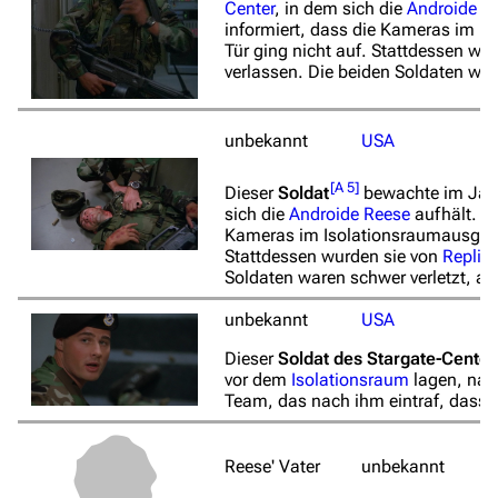
Center
, in dem sich die
Androide
R
informiert, dass die Kameras im I
Tür ging nicht auf. Stattdessen wu
verlassen. Die beiden Soldaten ware
unbekannt
USA
[
A 5
]
Dieser
Soldat
bewachte im Ja
sich die
Androide
Reese
aufhält. Be
Kameras im Isolationsraumausgefal
Stattdessen wurden sie von
Replik
Soldaten waren schwer verletzt, als
unbekannt
USA
Dieser
Soldat des Stargate-Center
vor dem
Isolationsraum
lagen, nac
Team, das nach ihm eintraf, dass 
Reese' Vater
unbekannt