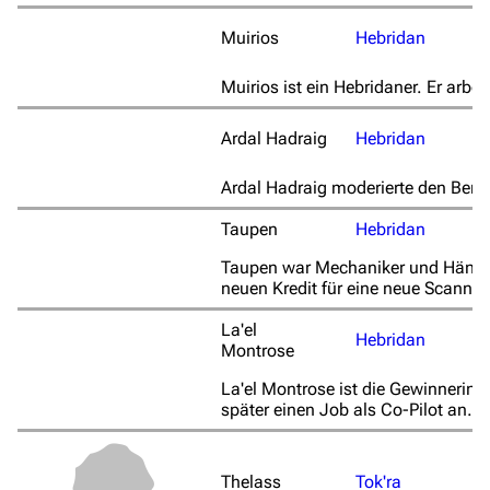
Muirios
Hebridan
Muirios ist ein Hebridaner. Er arbei
Ardal Hadraig
Hebridan
Ardal Hadraig moderierte den Beri
Taupen
Hebridan
Taupen war Mechaniker und Händler
neuen Kredit für eine neue Scanner
La'el
Hebridan
Montrose
3639
2133
346.444
La'el Montrose ist die Gewinnerin 
später einen Job als Co-Pilot an.
Navigation
Thelass
Tok'ra